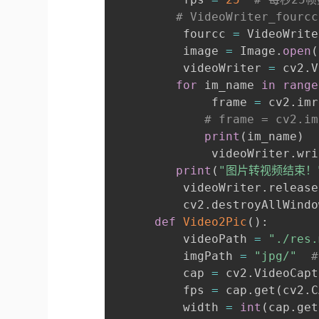
# VideoWriter_fourc
          fourcc 
=
 VideoWrite
          image 
=
 Image
.
open
(
          videoWriter 
=
 cv2
.
V
for
 im_name 
in
range
              frame 
=
 cv2
.
imr
# frame = cv2.
print
(
im_name
)
              videoWriter
.
wri
print
(
"图片转视频结束！
          videoWriter
.
release
          cv2
.
destroyAllWindo
def
Video2Pic
(
)
:
          videoPath 
=
"./res.
          imgPath 
=
"jpg/"
          cap 
=
 cv2
.
VideoCapt
          fps 
=
 cap
.
get
(
cv2
.
C
          width 
=
int
(
cap
.
get