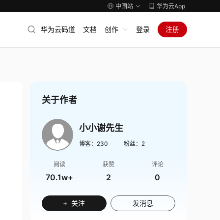
中国站
华为云App
华为云码道
文档
创作
登录
注册
关于作者
小小谢先生
博客：
230
粉丝：
2
阅读
获赞
评论
70.1w+
2
0
+ 关注
发消息