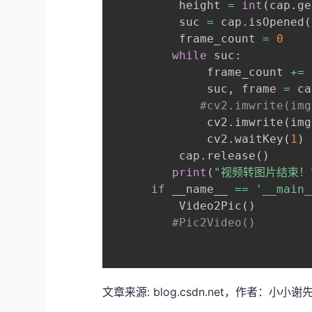
          height 
=
int
(
cap
.
ge
          suc 
=
 cap
.
isOpened
(
          frame_count 
=
0
while
 suc
:
              frame_count 
+=
              suc
,
 frame 
=
 ca
#cv2.imwrite(img
              cv2
.
imwrite
(
img
              cv2
.
waitKey
(
1
)
          cap
.
release
(
)
print
(
"视频转图片结束！
if
 __name__ 
==
'__main_
          Video2Pic
(
)
#Pic2Video()
文章来源: blog.csdn.net，作者