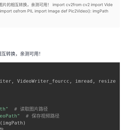
换，亲测可用！ import cv2from cv2 import Vide
zeimport osfrom PIL import Image def Pic2Video(): imgPath
相互转换，亲测可用！
iter
,
 VideoWriter_fourcc
,
 imread
,
 resize

th"
# 读取图片路径
eoPath"
# 保存视频路径
(
imgPath
)
帧数