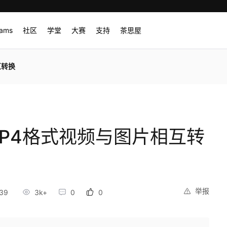
rams
社区
学堂
大赛
支持
茶思屋
互转换
现MP4格式视频与图片相互转
举报
39
3k+
0
0