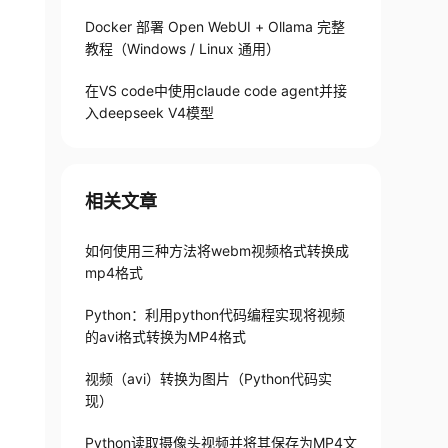
', 'I', 'M', 'I')—>(.avi)、('X', 'V', 'I', '
Docker 部署 Open WebUI + Ollama 完整
教程（Windows / Linux 通用）
在VS code中使用claude code agent并接
e
)
入deepseek V4模型
能是英文路径
name]), dtype=np.uint8), 1) # 此句话的路径可以为中文
相关文章
如何使用三种方法将webm视频格式转换成
mp4格式
Python：利用python代码编程实现将视频
的avi格式转换为MP4格式
视频（avi）转换为图片（Python代码实
现）
Python读取摄像头视频并将其保存为MP4文