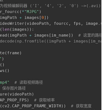
c为视频编解码器 ('I', '4', '2', '0') —>(.avi) 、('P
r_fourcc
(
*
"MJPG"
)
imgPath 
+
 images
[
0
]
)
ideoWriter
(
videoPath
,
 fourcc
,
 fps
,
 image
.
siz
(
len
(
images
)
)
:
ead
(
imgPath 
+
 images
[
im_name
]
)
# 这里的路径只
imdecode(np.fromfile((imgPath + images[im_
te
(
frame
)
"
)
(
)
ws
(
)
mp4"
# 读取视频路径
# 保存图片路径
ure
(
videoPath
)
AP_PROP_FPS
)
# 获取帧率
(
cv2
.
CAP_PROP_FRAME_WIDTH
)
)
# 获取宽度