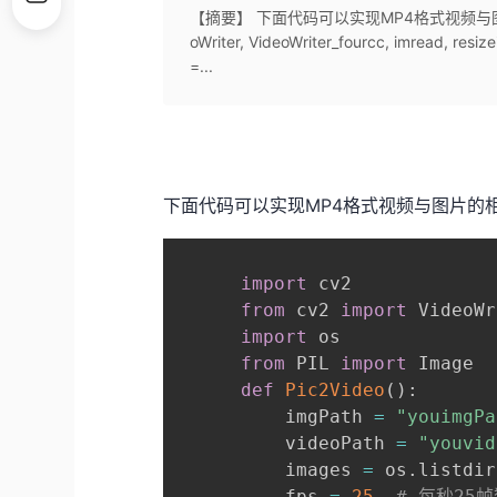
【摘要】 下面代码可以实现MP4格式视频与图片的相互转
oWriter, VideoWriter_fourcc, imread, resi
=...
下面代码可以实现MP4格式视频与图片的
import
 cv2

from
 cv2 
import
 VideoWr
import
 os

from
 PIL 
import
 Image

def
Pic2Video
(
)
:
          imgPath 
=
"youimgPa
          videoPath 
=
"youvid
          images 
=
 os
.
listdir
          fps 
=
25
# 每秒25