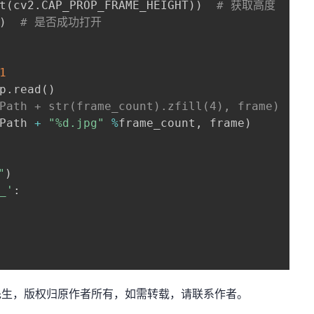
t
(
cv2
.
CAP_PROP_FRAME_HEIGHT
)
)
# 获取高度
)
# 是否成功打开
1
p
.
read
(
)
Path + str(frame_count).zfill(4), frame)
Path 
+
"%d.jpg"
%
frame_count
,
 frame
)
"
)
_'
:
：小小谢先生，版权归原作者所有，如需转载，请联系作者。