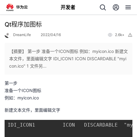
开发者
返
Qt程序加图标
回
DreamLife
2022/04/16
2.6k+
举
报
【摘要】 第一步 准备一个ICON图标 例如：myicon.ico 新建文
本文件，里面编辑文字 IDI_ICON1 ICON DISCARDABLE "myi
con.ico" 1 文件另...
个
第一步
我
人
准备一个ICON图标
例如：myicon.ico
的
主
新建文本文件，里面编辑文字
开
页
IDI_ICON1         ICON   DISCARDABLE  "myic
发