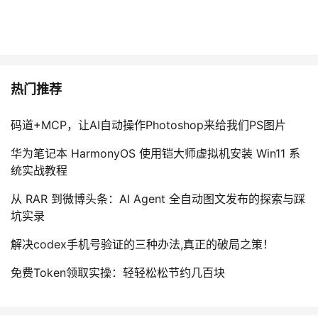
持
建
证
实
的
议
验
收
藏
热门推荐
码道+MCP，让AI自动操作Photoshop来给我们PS图片
华为笔记本 HarmonyOS 使用铠大师虚拟机安装 Win11 系
统实战教程
从 RAR 到微博头条：AI Agent 全自动图文发布的探索与踩
坑实录
解决codex手机号验证的三种办法,真正的破局之策！
免费Token领取实操：轻轻松松节约几百块