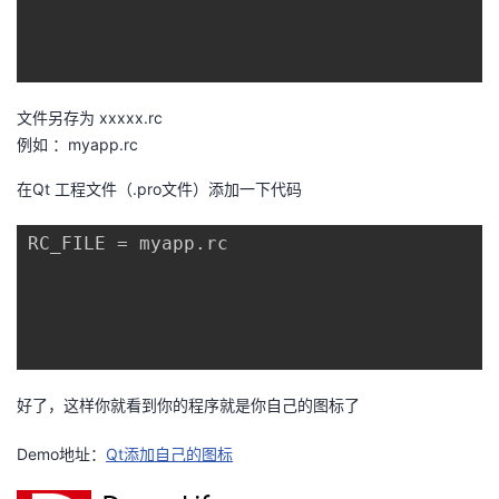
者
我
文件另存为 xxxxx.rc
例如 ：myapp.rc
的
我
在Qt 工程文件（.pro文件）添加一下代码
博
的
我
RC_FILE = myapp.rc

客
论
的
我
坛
圈
的
我
子
直
的
我
好了，这样你就看到你的程序就是你自己的图标了
我
播
活
的
Demo地址：
Qt添加自己的图标
我
动
关
的