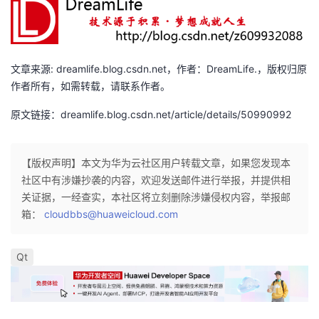
我
注
的
开
的
Programs
发
文章来源: dreamlife.blog.csdn.net，作者：DreamLife.，版权归原
支
者
作者所有，如需转载，请联系作者。
原文链接：dreamlife.blog.csdn.net/article/details/50990992
持
学
我
堂
【版权声明】本文为华为云社区用户转载文章，如果您发现本
社区中有涉嫌抄袭的内容，欢迎发送邮件进行举报，并提供相
的
我
我
关证据，一经查实，本社区将立刻删除涉嫌侵权内容，举报邮
箱：
cloudbbs@huaweicloud.com
技
的
的
我
Qt
术
云
课
的
我
支
声
程
认
的
我