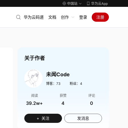
中国站
华为云App
华为云码道
文档
创作
登录
注册
关于作者
未闻Code
博客：
73
粉丝：
4
阅读
获赞
评论
39.2w+
4
0
+ 关注
发消息