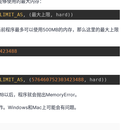
序能够使用的最大内存：
LIMIT_AS
,
(
最大上限
,
 hard
)
)
前程序最多可以使用500MB的内存，那么这里的最大上限
423488
LIMIT_AS
,
(
576460752303423488
,
 hard
)
)
B以后，程序就会抛出MemoryError。
。Windows和Mac上可能会有问题。