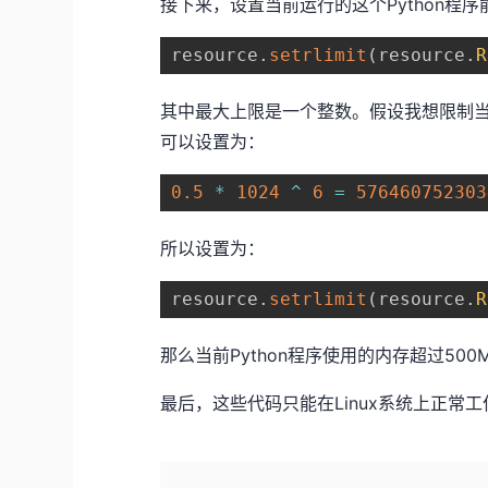
接下来，设置当前运行的这个Python程
resource
.
setrlimit
(
resource
.
R
其中最大上限是一个整数。假设我想限制当
可以设置为：
0.5
*
1024
^
6
=
576460752303
所以设置为：
resource
.
setrlimit
(
resource
.
R
那么当前Python程序使用的内存超过500M
最后，这些代码只能在Linux系统上正常工作