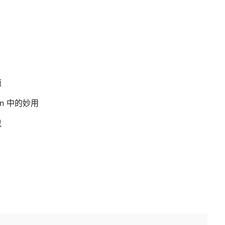
题
on 中的妙用
载