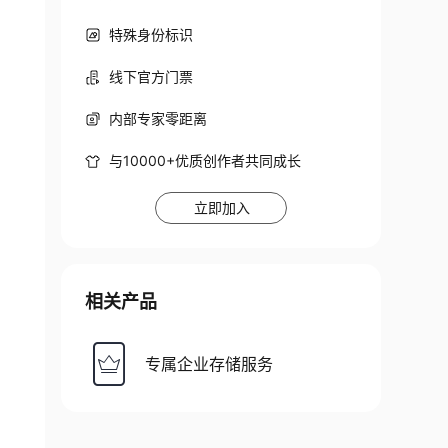
特殊身份标识
线下官方门票
内部专家零距离
与10000+优质创作者共同成长
立即加入
相关产品
专属企业存储服务