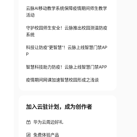
云脉AI移动教学系统保障疫情期间师生教学
活动
守护校园师生安全！云脉推出校园测温防疫
系统
科技让防疫“更智慧”！云脉上线智慧门禁AP
P
智慧科技助力防疫！云脉上线智慧门禁APP
疫情期间网课加速智慧校园形成之浅谈
加入云驻计划，成为创作者
华为云周边好礼
免费体验产品