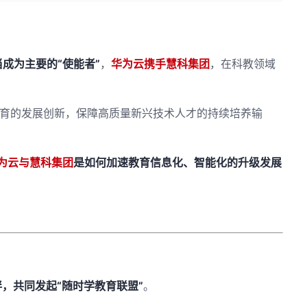
成为主要的“使能者”
，
华为云携手慧科集团
，在科教领域
育的发展创新，保障高质量新兴技术人才的持续培养输
为云与慧科集团
是如何加速教育信息化、智能化的升级发展
，共同发起“随时学教育联盟”
。