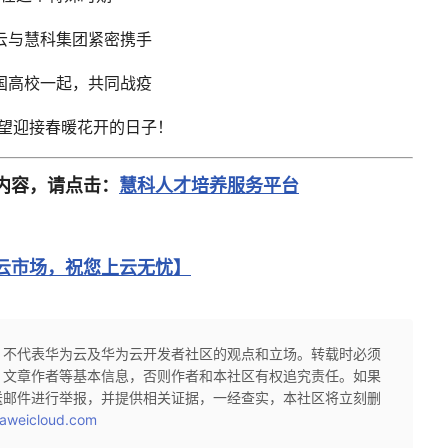
云
与慧科集团紧密携手
国高校一起，共同战疫
望迎接春暖花开的日子！
内容，请点击：
慧科人才培养服务平台
云市场，祝您上云无忧】
，不代表华为云及华为云开发者社区的观点和立场。转载时必须
、文章作者等基本信息，否则作者和本社区有权追究责任。如果
送邮件进行举报，并提供相关证据，一经查实，本社区将立刻删
aweicloud.com