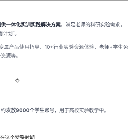
提供一体化实训实践解决方案
，满足老师的科研实验需求，
雨计划”。
1专属产品使用指导、10+行业实验资源体验、老师+学生免
务资源等。
，约
发放9000个学生账号
，用于高校实验教学中。
在这个特殊时期