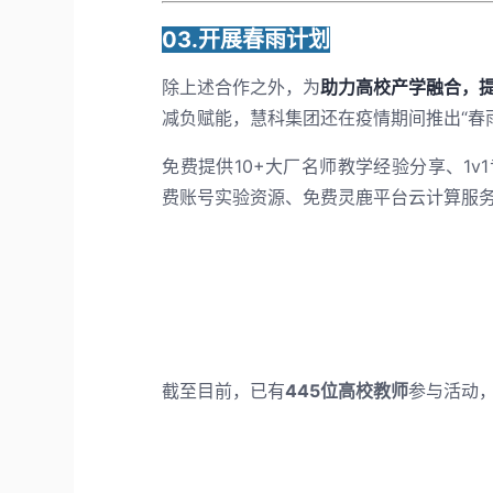
03.开展春雨计划
除上述合作之外，为
助力高校产学融合，
减负赋能，慧科集团还在疫情期间推出“春
免费提供10+大厂名师教学经验分享、1v
费账号实验资源、免费灵鹿平台云计算服
截至目前，已有
445位高校教师
参与活动