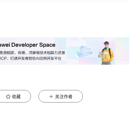
收藏
关注作者