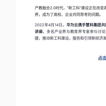
产教融合2.0时代，“新工科”建设正在
养，成为了高校、企业共同思考的问题。
2022年4月14日，
华为云携手慧科集团共
讲座
，多名产业界与教育界专家参与讨论
键，推动新工科建设，服务和引领新经济
点