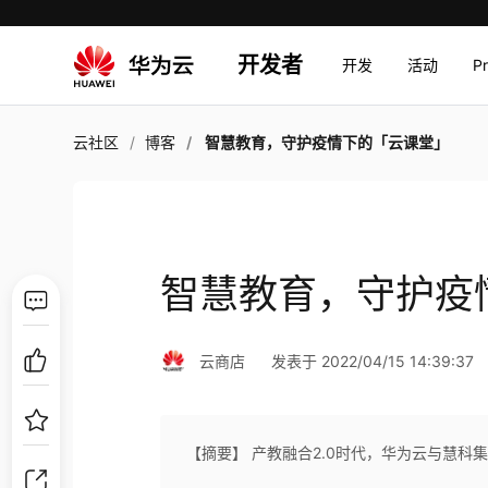
开发者
开发
活动
P
云社区
博客
智慧教育，守护疫情下的「云课堂」
智慧教育，守护疫
云商店
发表于 2022/04/15 14:39:37
【摘要】 产教融合2.0时代，华为云与慧