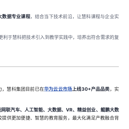
大数据专业课程
，结合当下技术前沿，让慧科课程与企业实
更利于慧科把技术引入到教学实践中，培养出符合需求的复
力，慧科集团目前已在
华为云云市场
上线30+产品品类
，实
能网联汽车、人工智能、大数据、VR、精益创业、鲲鹏大数
校提供更加便捷、智慧的教育服务，最大化满足产教融合背