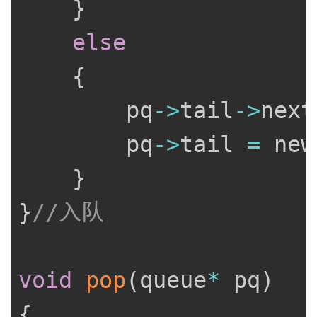
}
else
{
		pq
->
tail
->
next
		pq
->
tail 
=
 new
}
}
//入队
void
pop
(
queue
*
 pq
)
{