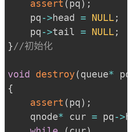
assert
(
pq
)
;
	pq
->
head 
=
NULL
;
	pq
->
tail 
=
NULL
;
}
//初始化
void
destroy
(
queue
*
 pq
{
assert
(
pq
)
;
	qnode
*
 cur 
=
 pq
->
h
while
(
cur
)