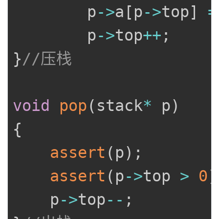
		p
->
a
[
p
->
top
]
=
		p
->
top
++
;
}
//压栈
void
pop
(
stack
*
 p
)
{
assert
(
p
)
;
assert
(
p
->
top 
>
0
)
	p
->
top
--
;