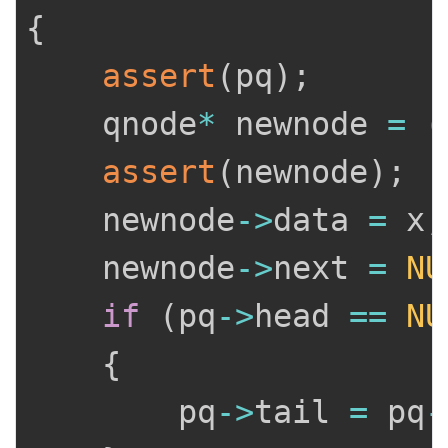
{
assert
(
pq
)
;
	qnode
*
 newnode 
=
(
assert
(
newnode
)
;
	newnode
->
data 
=
 x
;
	newnode
->
next 
=
NU
if
(
pq
->
head 
==
NU
{
		pq
->
tail 
=
 pq
-