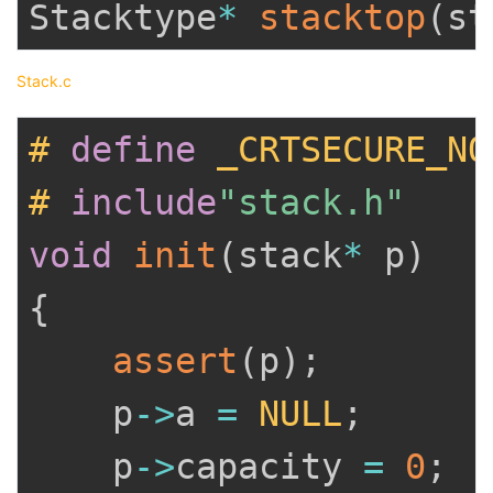
Stacktype
*
stacktop
(
st
Stack.c
#
define
_CRTSECURE_NO
#
include
"stack.h"
void
init
(
stack
*
 p
)
{
assert
(
p
)
;
	p
->
a 
=
NULL
;
	p
->
capacity 
=
0
;