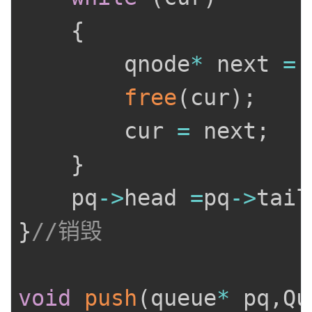
{
		qnode
*
 next 
=
 
free
(
cur
)
;
		cur 
=
 next
;
}
	pq
->
head 
=
pq
->
tail
}
//销毁
void
push
(
queue
*
 pq
,
Qu