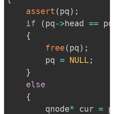
assert
(
pq
)
;
if
(
pq
->
head 
==
 pq
{
free
(
pq
)
;
		pq 
=
NULL
;
}
else
{
		qnode
*
 cur 
=
 p