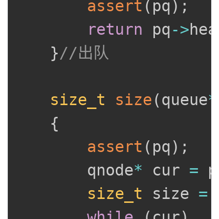
assert
(
pq
)
;
return
 pq
->
hea
}
//出队
size_t
size
(
queue
*
{
assert
(
pq
)
;
		qnode
*
 cur 
=
 p
size_t
 size 
=
while
(
cur
)