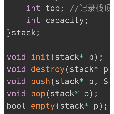
int
 top
;
//记录栈顶
int
 capacity
;
}
stack
;
void
init
(
stack
*
 p
)
;
void
destroy
(
stack
*
 p
)
void
push
(
stack
*
 p
,
 St
void
pop
(
stack
*
 p
)
;
bool 
empty
(
stack
*
 p
)
;