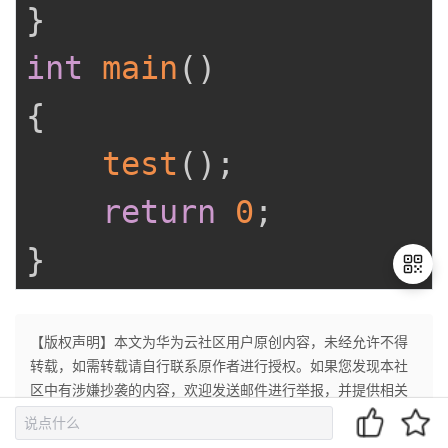
}
int
main
(
)
{
test
(
)
;
return
0
;
}
【版权声明】本文为华为云社区用户原创内容，未经允许不得
退
出
转载，如需转载请自行联系原作者进行授权。如果您发现本社
登
区中有涉嫌抄袭的内容，欢迎发送邮件进行举报，并提供相关
录
证据，一经查实，本社区将立刻删除涉嫌侵权内容，举报邮
箱：
cloudbbs@huaweicloud.com