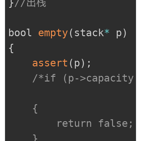
}
//出栈
bool 
empty
(
stack
*
 p
)
{
assert
(
p
)
;
/*if (p->capacity =
	{

		return false;

	}
