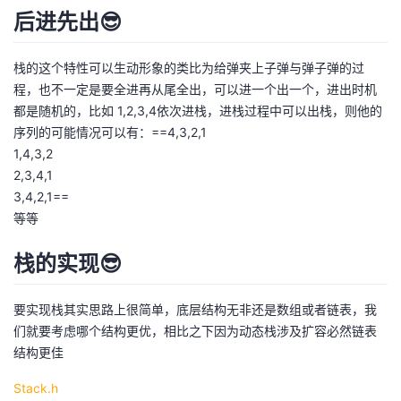
后进先出😎
栈的这个特性可以生动形象的类比为给弹夹上子弹与弹子弹的过
程，也不一定是要全进再从尾全出，可以进一个出一个，进出时机
都是随机的，比如 1,2,3,4依次进栈，进栈过程中可以出栈，则他的
序列的可能情况可以有：==4,3,2,1
1,4,3,2
2,3,4,1
3,4,2,1==
等等
栈的实现😎
要实现栈其实思路上很简单，底层结构无非还是数组或者链表，我
们就要考虑哪个结构更优，相比之下因为动态栈涉及扩容必然链表
结构更佳
Stack.h