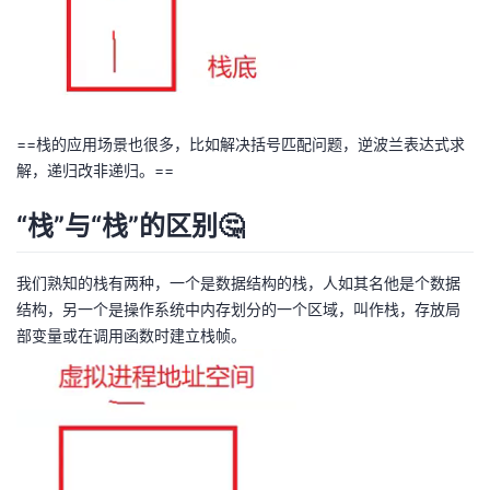
我
注
的
开
的
Programs
发
支
者
==栈的应用场景也很多，比如解决括号匹配问题，逆波兰表达式求
解，递归改非递归。==
持
学
“栈”与“栈”的区别🤔
我
堂
我们熟知的栈有两种，一个是数据结构的栈，人如其名他是个数据
的
我
我
结构，另一个是操作系统中内存划分的一个区域，叫作栈，存放局
部变量或在调用函数时建立栈帧。
技
的
的
我
术
云
课
的
我
支
声
程
认
的
我