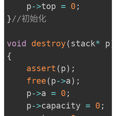
	p
->
top 
=
0
;
}
//初始化
void
destroy
(
stack
*
 p
)
{
assert
(
p
)
;
free
(
p
->
a
)
;
	p
->
a 
=
0
;
	p
->
capacity 
=
0
;