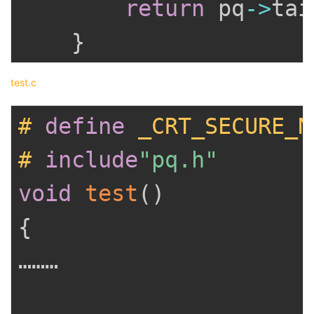
return
 pq
->
tai
}
test.c
#
define
_CRT_SECURE_N
#
include
"pq.h"
void
test
(
)
{
………
