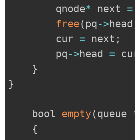
		qnode
*
 next 
=
 
free
(
pq
->
head
)
		cur 
=
 next
;
		pq
->
head 
=
 cur
}
}
	bool 
empty
(
queue 
*
{