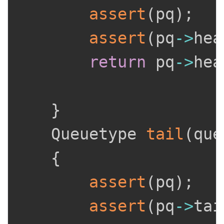
assert
(
pq
)
;
assert
(
pq
->
hea
return
 pq
->
hea
}
	Queuetype 
tail
(
que
{
assert
(
pq
)
;
assert
(
pq
->
tai