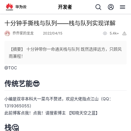
开发者
返
十分钟手撕栈与队列——栈与队列实现详解
回
乔乔家的龙龙
2022/04/15
5.4k+
举
报
【摘要】 十分钟带你一命通关栈与队列 既然选择远方，只顾风
雨兼程！
@
TOC
个
传统艺能😎
我
人
的
主
小编是双非本科大一菜鸟不赘述，欢迎大佬指点江山（QQ：
1319365055）
开
页
此前博客
点我！点我！请搜索博主 【知晓天空之蓝】
栈🤔
发