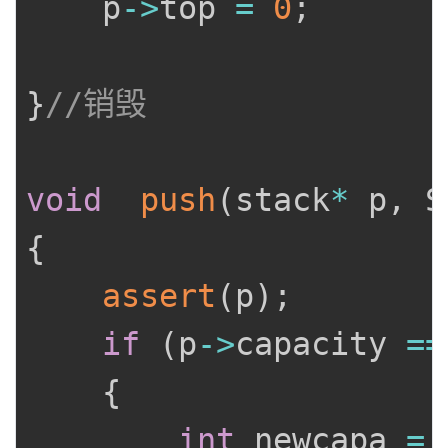
	p
->
top 
=
0
;
}
//销毁
void
push
(
stack
*
 p
,
 S
{
assert
(
p
)
;
if
(
p
->
capacity 
==
{
int
 newcapa 
=
 