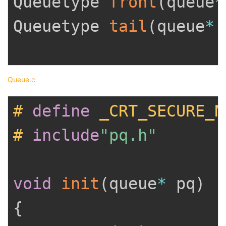
Queuetype 
front
(
queue
*
Queuetype 
tail
(
queue
*
 
Queue.c
#
define
_CRT_SECURE_N
#
include
"pq.h"
void
init
(
queue
*
 pq
)
{