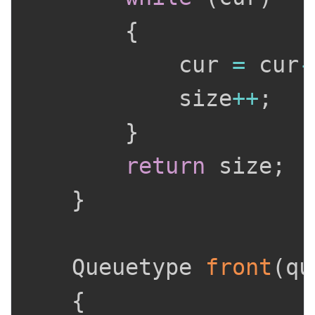
{
			cur 
=
 cur
-
			size
++
;
}
return
 size
;
}
	Queuetype 
front
(
qu
{