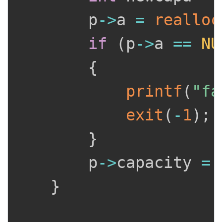
		p
->
a 
=
realloc
if
(
p
->
a 
==
NU
{
printf
(
"fa
exit
(
-
1
)
;
}
		p
->
capacity 
=
 
}