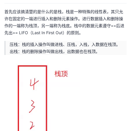
者
首先应该搞清楚的是什么的是栈，栈是一种特殊的线性表，其只允
许在固定的一端进行插入和删除元素操作。进行数据插入和删除操
我
作的一端称为栈顶，另一端称为栈底。栈中的数据元素遵守==后进
先出== LIFO（Last In First Out）的原则。
的
我
压栈：栈的插入操作叫做进栈、压栈，入栈，入数据在栈顶。
出栈：栈的删除操作叫做出栈，出数据也在栈顶。
博
的
我
客
论
的
我
坛
圈
的
我
子
直
的
我
我
播
活
的
我
动
关
的