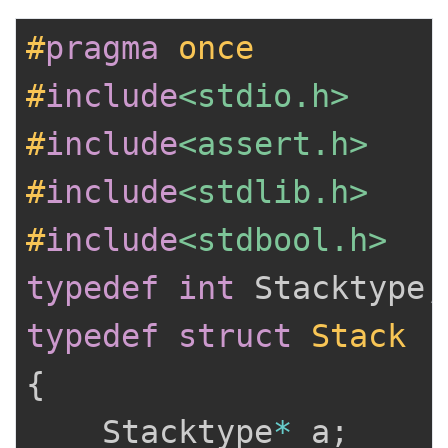
#
pragma
once
#
include
<stdio.h>
#
include
<assert.h>
#
include
<stdlib.h>
#
include
<stdbool.h>
typedef
int
 Stacktype
;
typedef
struct
Stack
{
	Stacktype
*
 a
;