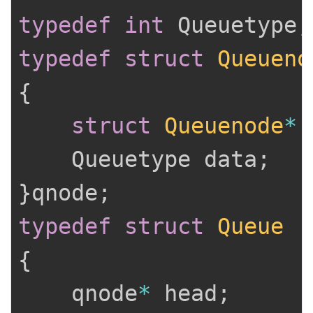
typedef
int
 Queuetype
;
typedef
struct
Queueno
{
struct
Queuenode
*
 
	Queuetype data
;
}
qnode
;
typedef
struct
Queue
{
	qnode
*
 head
;