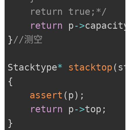
	return true;*/
return
 p
->
capacity
}
//测空
Stacktype
*
stacktop
(
st
{
assert
(
p
)
;
return
 p
->
top
;
}