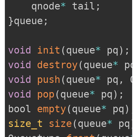
	qnode
*
 tail
;
}
queue
;
void
init
(
queue
*
 pq
)
;
void
destroy
(
queue
*
 pq
void
push
(
queue
*
 pq
,
 Q
void
pop
(
queue
*
 pq
)
;
bool 
empty
(
queue
*
 pq
)
;
size_t
size
(
queue
*
 pq
)