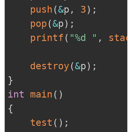
push
(
&
p
,
3
)
;
pop
(
&
p
)
;
printf
(
"%d "
,
stac
destroy
(
&
p
)
;
}
int
main
(
)
{
test
(
)
;