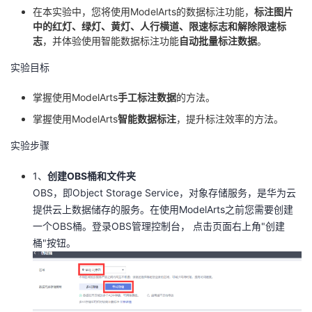
在本实验中，您将使用ModelArts的数据标注功能，
标注图片
我
注
的
开
中的红灯、绿灯、黄灯、人行横道、限速标志和解除限速标
志
，并体验使用智能数据标注功能
自动批量标注数据
。
的
Programs
发
实验目标
支
者
掌握使用ModelArts
手工标注数据
的方法。
持
学
掌握使用ModelArts
智能数据标注
，提升标注效率的方法。
实验步骤
我
堂
1、
创建OBS桶和文件夹
的
我
我
OBS，即Object Storage Service，对象存储服务，是华为云
提供云上数据储存的服务。在使用ModelArts之前您需要创建
技
的
的
我
一个OBS桶。登录OBS管理控制台， 点击页面右上角"创建
桶"按钮。
术
云
课
的
我
支
声
程
认
的
我