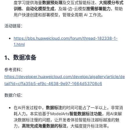
度学习提供海量
数据预处理
及交互式智能标注、
大规模分布式
训练
、
自动化模型生成
，及端-边-云模型
按需部署能力
，帮助
者
用户快速创建和部署模型，管理全周期 AI 工作流。
我
活动链接：
的
我
https://bbs.huaweicloud.com/forum/thread-182338-1-
1.html
博
的
我
1、数据准备
客
论
的
我
参考资料：
https://developer.huaweicloud.com/develop/aigallery/article/de
坛
圈
的
我
tail?id=cffa35b5-ef9c-4638-9e97-1664d53708c6
子
直
的
我
数据介绍：
在AI开发过程中，
数据标注
的时间可能占了一半以上，非常消
我
播
活
的
耗人力。本实验基于ModelArts
智能数据标注功能
，用AI来解
决数据标注慢的问题，让开发者体验智能标注越标越准的魅
我
动
关
的
力，
高效完成海量数据的标注
，大幅度提升标注效率。