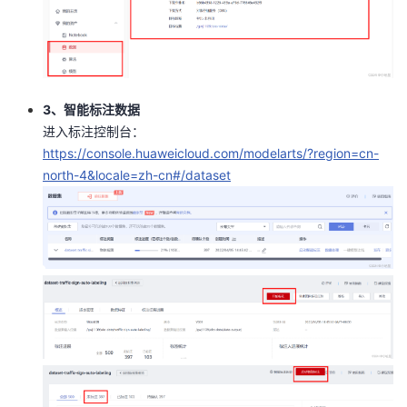
3、智能标注数据
进入标注控制台：
https://console.huaweicloud.com/modelarts/?region=cn-
north-4&locale=zh-cn#/dataset