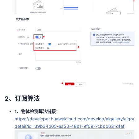
2、订阅算法
1、物体检测算法链接
：
https://developer.huaweicloud.com/develop/aigallery/algo/
detail?id=39b34b05-ea50-48b1-9f09-7cbbb631dfaf