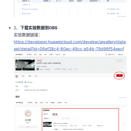
2、
下载实验数据到OBS
实验数据链接：
https://developer.huaweicloud.com/develop/aigallery/data
set/detail?id=06ef28c4-80ec-49cc-a54b-79d96f54eecf