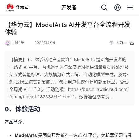
开发者
返
【华为云】ModelArts AI开发平台全流程开发
回
体验
小哈里
2022/04/14
4.7k+
举
报
【摘要】 0、体验活动产品简介：ModelArts 是面向开发者的
一站式 AI 平台，为机器学习与深度学习提供海量数据预处理及
个
交互式智能标注、大规模分布式训练、自动化模型生成，及端-
边-云模型按需部署能力，帮助用户快速创建和部署模型，管理
我
人
全周期 AI 工作流。活动链接：https://bbs.huaweicloud.com/
forum/thread-182338-1-1.html 1、数据准备参考资...
的
主
0、体验活动
开
页
产品简介：
发
ModelArts
是面向开发者的一站式 AI 平台，为机器学习与深