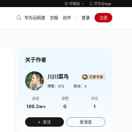
中国站
华为云App
华为云码道
文档
创作
登录
注册
关于作者
川川菜鸟
博客：
572
粉丝：
4
阅读
获赞
评论
169.2w+
0
1
+ 关注
发消息