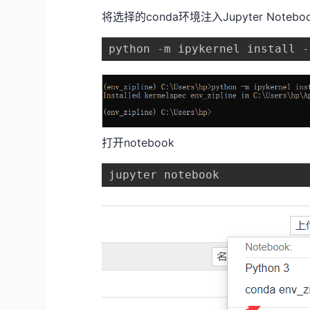
将选择的conda环境注入Jupyter Notebo
python 
-
m ipykernel install 
-
打开notebook