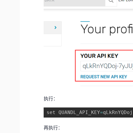
执行：
set QUANDL_API_KEY
=
qLkRnYQDoj
再执行：