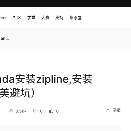
rams
社区
学堂
大赛
支持
茶思屋
避坑）
a安装zipline,安装
完美避坑）
举报
0
8.5k+
0
0