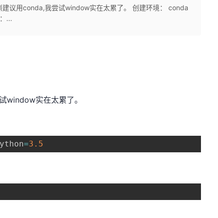
烈建议用conda,我尝试window实在太累了。 创建环境： conda
：...
试window实在太累了。
ython
=
3.5