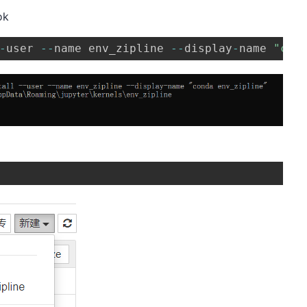
ok
-
user 
--
name env_zipline 
--
display
-
name 
"con