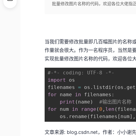
批量修改图片名称的代码，欢迎各位大佬指正： #-*- coding
当我们需要修改批量即几百幅图片的名称
作量就会很大。作为一名程序员，当然是要
实现批量修改图片名称的代码，欢迎各位
#-*- coding: UTF-8 -*-
import
 os

filenames 
=
 os
.
listdir
(
os
.
get
for
 name 
in
 filenames
:
print
(
name
)
#输出图片名称
for
 num 
in
range
(
0
,
len
(
filena
    os
.
rename
(
filenames
[
num
]
,
文章来源: blog.csdn.net，作者