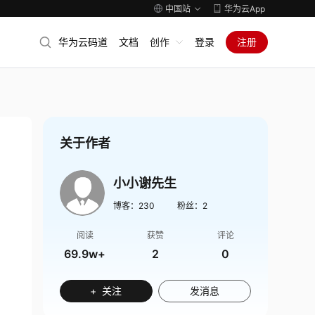
中国站
华为云App
华为云码道
文档
创作
登录
注册
关于作者
小小谢先生
博客：
230
粉丝：
2
阅读
获赞
评论
69.9w+
2
0
+ 关注
发消息