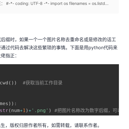
: UTF-8 -*- import os filenames = os.listd...
或后缀时，如果一个一个图片名称去重命名或是修改的话工
通过代码去解决这些繁琐的事情。下面是用python代码来
大佬指正：
cwd
(
)
)
#获取当前工作目录
mes
)
)
:
str
(
num
+
1
)
+
'.png'
)
#把图片名称改为数字后缀，可以根
：小小谢先生，版权归原作者所有，如需转载，请联系作者。