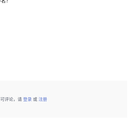
排名？
后可评论，请
登录
或
注册