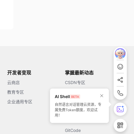
开发者变现
掌握最新动态
云商店
CSDN专区
教育专区
知乎
AI Shell
企业通用专区
开源中国
自然语言对话管理云资源，专
属免费Token额度，欢迎试
51CTO
用！
今日头条
GitCode