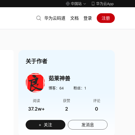
中国站
华为云App
华为云码道
文档
登录
注册
关于作者
茹莱神兽
博客：
64
粉丝：
1
阅读
获赞
评论
37.2w+
2
0
+ 关注
发消息