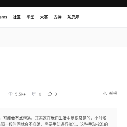
rams
社区
学堂
大赛
支持
茶思屋
举报
7
5.5k+
0
0
，可能会有点懵逼。其实这在我们生活中是很常见的，小时候
往隔一段时间就会不准确，需要手动进行校准。这种手动校准的