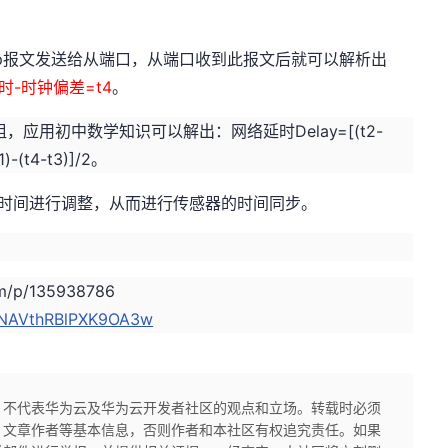
Resp报文发送给从端口，从端口收到此报文后就可以解析出
时-时钟偏差=t4
。
应用初中数学知识可以解出：网络延时Delay=[(t2-
)-(t4-t3)]/2。
器的时间进行调整，从而进行传感器的时间同步。
com/p/135938786
DmNAVthRBlPXK9OA3w
，不代表华为云及华为云开发者社区的观点和立场。转载时必须
、文章作者等基本信息，否则作者和本社区有权追究责任。如果