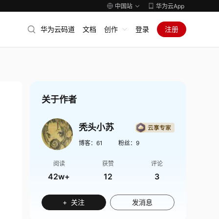
中国站
华为云App
华为云码道
文档
创作
登录
注册
关于作者
秃头小苏
博客：
61
粉丝：
9
阅读
获赞
评论
42w+
12
3
+ 关注
发消息