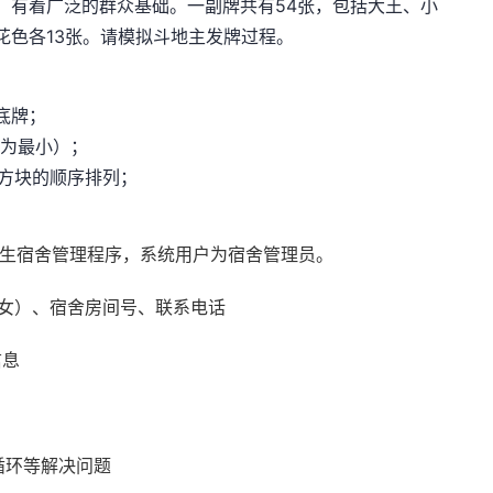
，有着广泛的群众基础。一副牌共有54张，包括大王、小
花色各13张。请模拟斗地主发牌过程。
底牌；
3为最小）；
方块的顺序排列；
的学生宿舍管理程序，系统用户为宿舍管理员。
/女）、宿舍房间号、联系电话
信息
件循环等解决问题