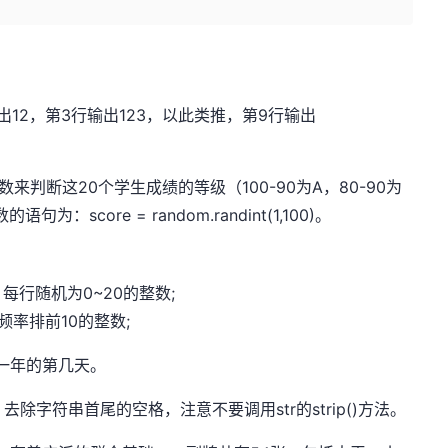
出12，第3行输出123，以此类推，第9行输出
来判断这20个学生成绩的等级（100-90为A，80-90为
：score = random.randint(1,100)。
行，每行随机为0~20的整数;
现频率排前10的整数;
一年的第几天。
，去除字符串首尾的空格，注意不要调用str的strip()方法。