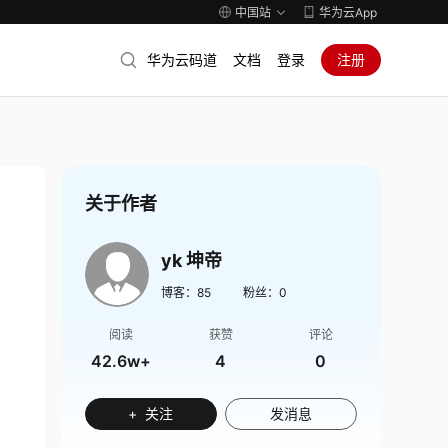
中国站
华为云App
华为云码道
文档
登录
注册
关于作者
yk 坤帝
博客：
85
粉丝：
0
阅读
获赞
评论
42.6w+
4
0
+ 关注
发消息