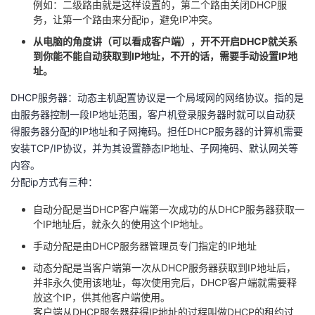
例如：二级路由就是这样设置的，第二个路由关闭DHCP服
我
注
的
开
务，让第一个路由来分配ip，避免IP冲突。
从电脑的角度讲（可以看成客户端），开不开启DHCP就关系
的
Programs
发
到你能不能自动获取到IP地址，不开的话，需要手动设置IP地
址。
支
者
DHCP服务器：动态主机配置协议是一个局域网的网络协议。指的是
由服务器控制一段IP地址范围，客户机登录服务器时就可以自动获
持
学
得服务器分配的IP地址和子网掩码。担任DHCP服务器的计算机需要
安装TCP/IP协议，并为其设置静态IP地址、子网掩码、默认网关等
我
堂
内容。
分配ip方式有三种：
的
我
我
自动分配是当DHCP客户端第一次成功的从DHCP服务器获取一
技
的
的
我
个IP地址后，就永久的使用这个IP地址。
手动分配是由DHCP服务器管理员专门指定的IP地址
术
云
课
的
我
动态分配是当客户端第一次从DHCP服务器获取到IP地址后，
并非永久使用该地址，每次使用完后，DHCP客户端就需要释
支
声
程
认
的
我
放这个IP，供其他客户端使用。
客户端从DHCP服务器获得IP地址的过程叫做DHCP的租约过