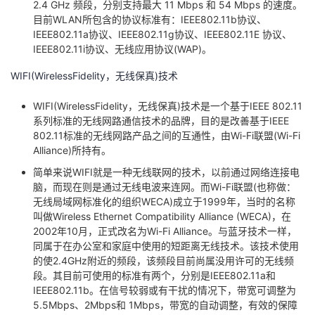
2.4 GHz 频段，分别支持最大 11 Mbps 和 54 Mbps 的速度。
目前WLAN所包含的协议标准有：IEEE802.11b协议、
IEEE802.11a协议、IEEE802.11g协议、IEEE802.11E 协议、
IEEE802.11i协议、无线应用协议(WAP)。
WIFI(WirelessFidelity，无线保真)技术
WIFI(WirelessFidelity，无线保真)技术是一个基于IEEE 802.11
系列标准的无线网路通信技术的品牌，目的是改善基于IEEE
802.11标准的无线网路产品之间的互通性，由Wi-Fi联盟(Wi-Fi
Alliance)所持有。
简单来说WIFI就是一种无线联网的技术，以前通过网络连接电
脑，而现在则是通过无线电波来连网。而Wi-Fi联盟(也称做：
无线局域网标准化的组织WECA)成立于1999年，当时的名称
叫做Wireless Ethernet Compatibility Alliance (WECA)，在
2002年10月，正式改名为Wi-Fi Alliance。与蓝牙技术一样，
同属于在办公室和家庭中使用的短距离无线技术。该技术使用
的使2.4GHz附近的频段，该频段目前尚属没用许可的无线频
段。其目前可使用的标准有两个，分别是IEEE802.11a和
IEEE802.11b。在信号较弱或有干扰的情况下，带宽可调整为
5.5Mbps、2Mbps和 1Mbps，带宽的自动调整，有效的保障