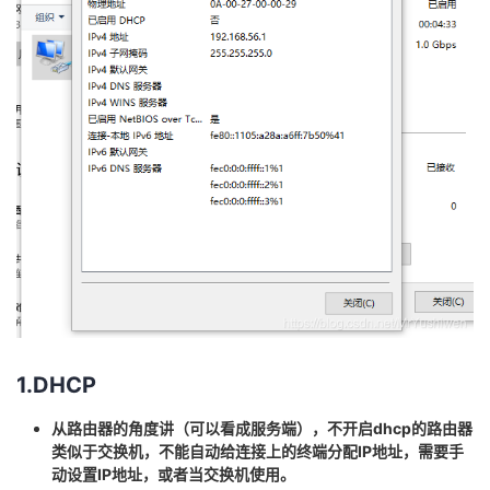
者
我
的
我
博
的
我
客
论
的
我
坛
圈
的
我
子
直
的
我
1.DHCP
我
播
活
的
从路由器的角度讲（可以看成服务端），不开启dhcp的路由器
类似于交换机，不能自动给连接上的终端分配IP地址，需要手
我
动
关
的
动设置IP地址，或者当交换机使用。