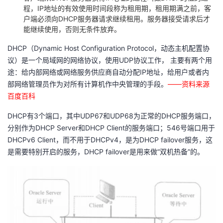
持
建
证
实
的
程，IP地址的有效使用时间段称为租用期，租用期满之前，客
户端必须向DHCP服务器请求继续租用。服务器接受请求后才
议
能继续使用，否则无条件放弃。
验
收
DHCP（Dynamic Host Configuration Protocol，动态主机配置协
藏
议）是一个局域网的网络协议，使用UDP协议工作， 主要有两个用
途：给内部网络或网络服务供应商自动分配IP地址，给用户或者内
部网络管理员作为对所有计算机作中央管理的手段。
——资料来源
百度百科
DHCP有3个端口，其中UDP67和UDP68为正常的DHCP服务端口，
分别作为DHCP Server和DHCP Client的服务端口；546号端口用于
DHCPv6 Client，而不用于DHCPv4，是为DHCP failover服务，这
是需要特别开启的服务，DHCP failover是用来做“双机热备”的。