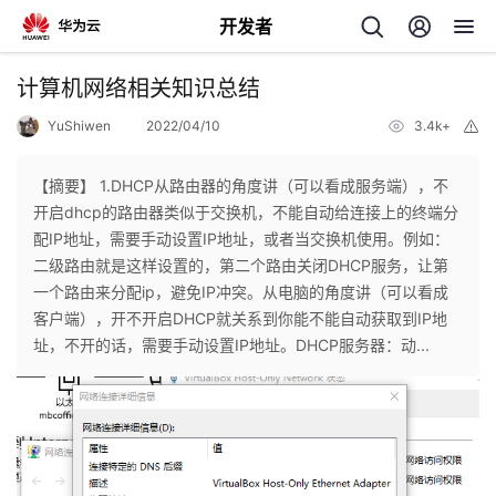
开发者
返
计算机网络相关知识总结
回
YuShiwen
2022/04/10
3.4k+
举
报
【摘要】 1.DHCP从路由器的角度讲（可以看成服务端），不
开启dhcp的路由器类似于交换机，不能自动给连接上的终端分
配IP地址，需要手动设置IP地址，或者当交换机使用。例如：
个
二级路由就是这样设置的，第二个路由关闭DHCP服务，让第
一个路由来分配ip，避免IP冲突。从电脑的角度讲（可以看成
我
人
客户端），开不开启DHCP就关系到你能不能自动获取到IP地
址，不开的话，需要手动设置IP地址。DHCP服务器：动...
的
主
开
页
发