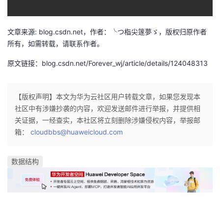
我
注
的
开
文章来源: blog.csdn.net，作者：╰つ栺尖篴夢ゞ，版权归原作者
的
Programs
发
所有，如需转载，请联系作者。
支
者
原文链接：blog.csdn.net/Forever_wj/article/details/124048313
持
学
【版权声明】本文为华为云社区用户转载文章，如果您发现本
我
堂
社区中有涉嫌抄袭的内容，欢迎发送邮件进行举报，并提供相
关证据，一经查实，本社区将立刻删除涉嫌侵权内容，举报邮
的
我
我
箱：
cloudbbs@huaweicloud.com
技
的
的
我
数据结构
术
云
课
的
我
支
声
程
认
的
我