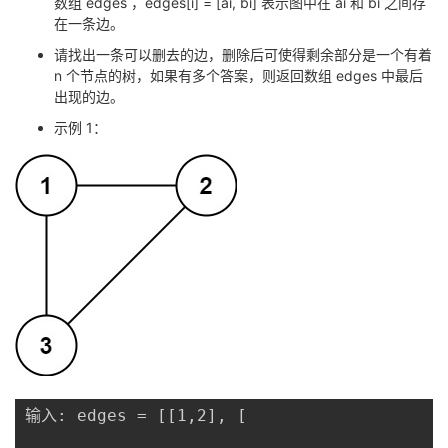
数组 edges ，edges[i] = [ai, bi] 表示图中在 ai 和 bi 之间存
在一条边。
者
请找出一条可以删去的边，删除后可使得剩余部分是一个有着
n 个节点的树，如果有多个答案，则返回数组 edges 中最后
我
出现的边。
示例 1：
的
我
博
的
我
客
论
的
我
坛
圈
的
我
子
直
的
我
我
播
活
的
输入: edges = [[1,2], [

我
动
关
的