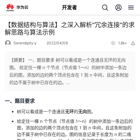
开发者
返
【数据结构与算法】之深入解析“冗余连接”的求
回
解思路与算法示例
Serendipity·y
2022/04/09
1.8k+
举
报
【摘要】 一、题目要求 树可以看成是一个连通且无环的无向
图。 给定往一棵 n 个节点（节点值 1～n）的树中添加一条边
个
后的图，添加的边的两个顶点包含在 1 到 n 中间，且这条附加
的边不属于树中已存在的边。...
我
人
一、题目要求
的
主
树可以看成是一个连通且
无环
的
无向
图。
开
页
给定往一棵 n 个节点（节点值 1～n）的树中添加一条边后的
图，添加的边的两个顶点包含在 1 到 n 中间，且这条附加的
边不属于树中已存在的边。图的信息记录于长度为 n 的二维
发