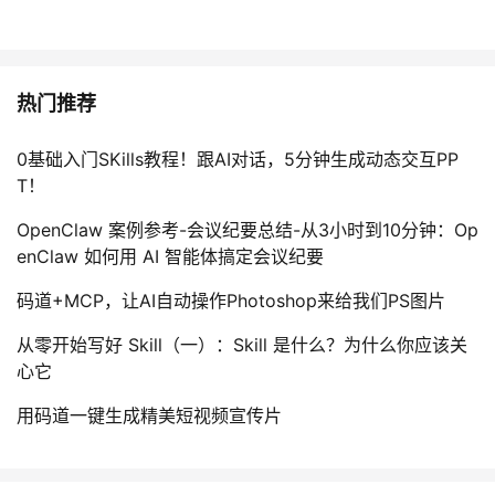
持
建
证
实
的
议
验
收
热门推荐
藏
0基础入门SKills教程！跟AI对话，5分钟生成动态交互PP
T！
OpenClaw 案例参考-会议纪要总结-从3小时到10分钟：Op
enClaw 如何用 AI 智能体搞定会议纪要
码道+MCP，让AI自动操作Photoshop来给我们PS图片
从零开始写好 Skill（一）：Skill 是什么？为什么你应该关
心它
用码道一键生成精美短视频宣传片