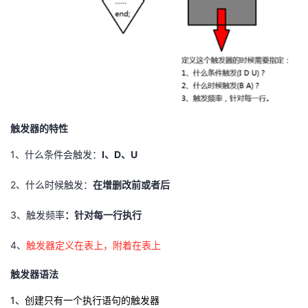
持
建
证
实
的
议
验
收
藏
触发器的特性
1、什么条件会触发：
I、D、U
2、什么时候触发：
在增删改前或者后
3、触发频率
：针对每一行执行
4、
触发器定义在表上，附着在表上
触发器语法
1、创建只有一个执行语句的触发器