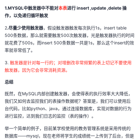
1.MYSQL中触发器中不能对
本表
进行 insert ,update ,delete 操
作，以免递归循环触发
2
.尽量少使用触发器
，假设触发器触发每次执行1s，insert table
500条数据，那么就需要触发500次触发器，光是触发器执行的时间
就花费了500s，而insert 500条数据一共是1s，那么这个insert的效
率就非常低了。
3.
触发器是针对每一行的；对增删改非常频繁的表上切记不要使用
触发器，因为它会非常消耗资源。
总结
既然，在MySQL内部创建触发器，会使得表的执行效率大大降低，
我们又如何去监控我们的表操作数据呢？答案是，我们可以使用后
台代码，比如python、java，通过连接数据库，实现对数据的行为
进行监控，达到我们日志的监控（表的操作）。
举一个简单的例子，目前某学校使用的教务管理系统是采用传统的
数据库——mysql，现在老师将学生的成绩统一上传到了后台，但是