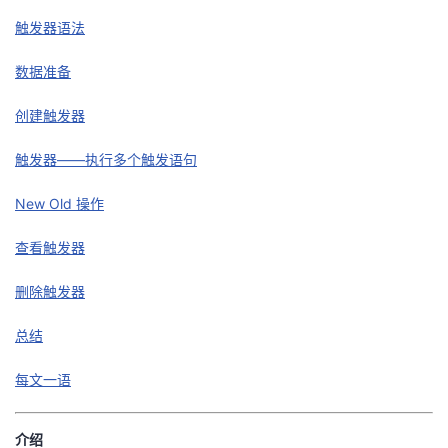
触发器语法
者
数据准备
我
创建触发器
的
我
触发器——执行多个触发语句
博
的
我
New Old 操作
客
论
的
我
查看触发器
坛
圈
的
我
删除触发器
子
直
的
我
总结
我
播
活
的
每文一语
我
动
关
的
介绍