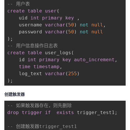
-- 用户表
create
table
user
(
    uid 
int
primary
key
,
    username 
varchar
(
50
)
not
null
,
    password 
varchar
(
50
)
not
null
)
;
-- 用户信息操作日志表
create
table
 user_logs
(
    id 
int
primary
key
auto_increment
,
time
timestamp
,
    log_text 
varchar
(
255
)
)
;
创建触发器
-- 如果触发器存在，则先删除
drop
trigger
if
exists
 trigger_test1
;
-- 创建触发器trigger_test1