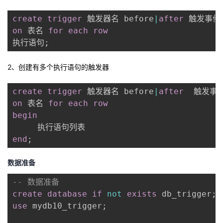
create
trigger
 触发器名 before
|
after
on
 表名 
for each row
执行语句
;
2
、创建有多个执行语句的触发器
create
trigger
 触发器名 before
|
after
on
 表名 
for each row
begin
end
;
数据准备
-- 数据准备
create
database
if
not
exists
 db_trigger
;
use
 mydb10_trigger
;