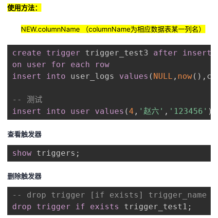
使用方法：
NEW.columnName
（
columnName
为相应数据表某一列名）
create
trigger
 trigger_test3 
after
insert
on
user
for each row
insert
into
 user_logs 
values
(
NULL
,
now
(
)
,
co
-- 测试
insert
into
user
values
(
4
,
'赵六'
,
'123456'
)
;
查看触发器
show
 triggers
;
删除触发器
-- drop trigger [if exists] trigger_name 
drop
trigger
if
exists
 trigger_test1
;