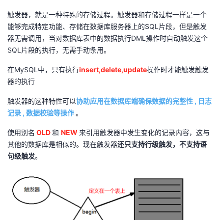
我
注
的
开
触发器，就是一种特殊的存储过程。触发器和存储过程一样是一个
能够完成特定功能、存储在数据库服务器上的SQL片段，但是触发
的
Programs
发
器无需调用，当对数据库表中的数据执行DML操作时自动触发这个
SQL片段的执行，无需手动条用。
支
者
在MySQL中，只有执行
insert,delete,update
操作时才能触发触发
器的执行
持
学
触发器的这种特性可以
协助应用在数据库端确保数据的完整性 , 日志
我
堂
记录 , 数据校验等操作
。
的
我
我
使用别名
OLD
和
NEW
来引用触发器中发生变化的记录内容，这与
其他的数据库是相似的。现在触发器
还只支持行级触发，不支持语
技
的
的
我
句级触发
。
术
云
课
的
我
支
声
程
认
的
我