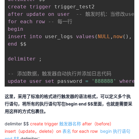
create
trigger
after
update
on
user
-- 触发时机：当修改use
for each row
-- 每一行
begin
insert
into
 user_logs 
values
(
NULL
,
now
(
)
,
end
 $$

delimiter
;
-- 添加数据，触发器自动执行并添加日志代码
update
user
set
 password 
=
'888888'
where
 
这里，采用了标准的格式进行触发器的语法格式，可以定义多个执
行语句，将所有的执行语句写在begin end $$里面，也就是需要采
用这样的方式包裹住。
delimiter $$
create
trigger
触发器名称
after（before）
insert（update，delete）on
表名
for each row
begin 执行语句
end $$
delimiter；