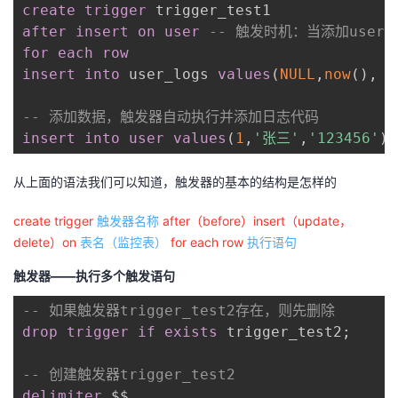
create
trigger
after
insert
on
user
-- 触发时机：当添加user
for each row
insert
into
 user_logs 
values
(
NULL
,
now
(
)
,
-- 添加数据，触发器自动执行并添加日志代码
insert
into
user
values
(
1
,
'张三'
,
'123456'
)
;
从上面的语法我们可以知道，触发器的基本的结构是怎样的
create
trigger
触发器名称
after（before）insert（update，
delete）on
表名（监控表）
for each row
执行语句
触发器——执行多个触发语句
-- 如果触发器trigger_test2存在，则先删除
drop
trigger
if
exists
 trigger_test2
;
-- 创建触发器trigger_test2
delimiter