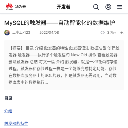
开发者
返
MySQL的触发器——自动智能化的数据维护
回
王小王-123
2022/04/08
3.7k+
举
报
【摘要】 目录 介绍 触发器的特性 触发器语法 数据准备 创建触
发器 触发器——执行多个触发语句 New Old 操作 查看触发器
删除触发器 总结 每文一语 介绍 触发器，就是一种特殊的存储
个
过程。触发器和存储过程一样是一个能够完成特定功能、存储
在数据库服务器上的SQL片段，但是触发器无需调用，当对数
我
人
据库表中的数据执行...
的
主
目录
开
页
介绍
触发器的特性
发