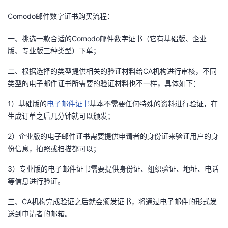
Comodo邮件数字证书购买流程：
者
一、挑选一款合适的Comodo邮件数字证书（它有基础版、企业
我
版、专业版三种类型）下单；
的
我
二、根据选择的类型提供相关的验证材料给CA机构进行审核，不同
类型的电子邮件证书所需要的验证材料也不一样，具体如下：
博
的
我
1）基础版的
电子邮件证书
基本不需要任何特殊的资料进行验证，在
生成订单之后几分钟就可以颁发；
客
论
的
我
2）企业版的电子邮件证书需要提供申请者的身份证来验证用户的身
坛
圈
的
我
份信息，拍照或扫描都可以；
子
直
的
我
3）专业版的电子邮件证书需要提供身份证、组织验证、地址、电话
等信息进行验证。
我
播
活
的
三、CA机构完成验证之后就会颁发证书，将通过电子邮件的形式发
送到申请者的邮箱。
我
动
关
的