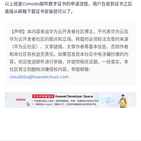
以上就是Comodo邮件数字证书的申请流程，用户在收到证书之后
我
注
的
开
直接从邮箱下载证书安装就可以了。
的
Programs
发
【声明】本内容来自华为云开发者社区博主，不代表华为云及
支
者
华为云开发者社区的观点和立场。转载时必须标注文章的来源
（华为云社区）、文章链接、文章作者等基本信息，否则作者
持
学
和本社区有权追究责任。如果您发现本社区中有涉嫌抄袭的内
容，欢迎发送邮件进行举报，并提供相关证据，一经查实，本
我
堂
社区将立刻删除涉嫌侵权内容，举报邮箱：
cloudbbs@huaweicloud.com
的
我
我
技
的
的
我
术
云
课
的
我
支
声
程
认
的
我