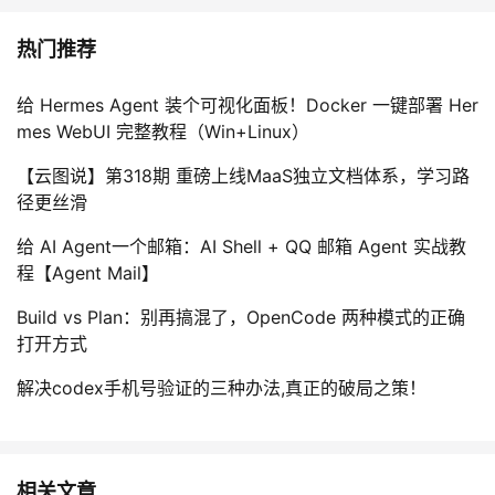
持
建
证
实
的
热门推荐
议
验
收
给 Hermes Agent 装个可视化面板！Docker 一键部署 Her
藏
mes WebUI 完整教程（Win+Linux）
【云图说】第318期 重磅上线MaaS独立文档体系，学习路
径更丝滑
给 AI Agent一个邮箱：AI Shell + QQ 邮箱 Agent 实战教
程【Agent Mail】
Build vs Plan：别再搞混了，OpenCode 两种模式的正确
打开方式
解决codex手机号验证的三种办法,真正的破局之策！
相关文章