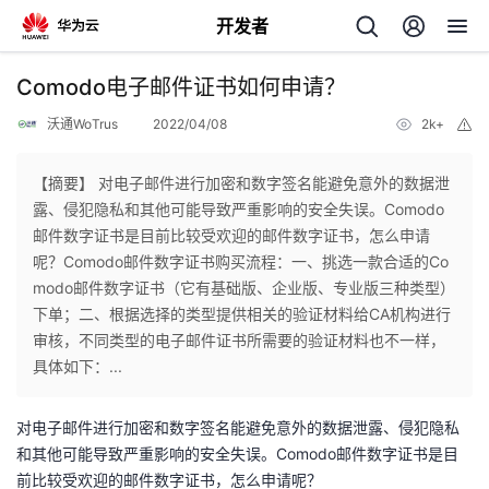
开发者
返
Comodo电子邮件证书如何申请？
回
沃通WoTrus
2022/04/08
2k+
举
报
【摘要】 对电子邮件进行加密和数字签名能避免意外的数据泄
露、侵犯隐私和其他可能导致严重影响的安全失误。Comodo
邮件数字证书是目前比较受欢迎的邮件数字证书，怎么申请
个
呢？Comodo邮件数字证书购买流程：一、挑选一款合适的Co
modo邮件数字证书（它有基础版、企业版、专业版三种类型）
我
人
下单；二、根据选择的类型提供相关的验证材料给CA机构进行
审核，不同类型的电子邮件证书所需要的验证材料也不一样，
的
主
具体如下：...
开
页
对电子邮件进行加密和数字签名能避免意外的数据泄露、侵犯隐私
和其他可能导致严重影响的安全失误。Comodo邮件数字证书是目
发
前比较受欢迎的邮件数字证书，怎么申请呢？