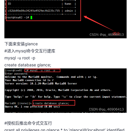
持
建
证
实
的
议
验
收
藏
下面来安装glance
#进入mysql命令交互行建库
mysql -u root -p
create database glance;
#授权后推出命令式交互行
grant all privileges on glance.* to ‘glance’@‘localhost’ identified