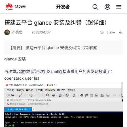
开发者
返
搭建云平台 glance 安装及纠错（超详细）
回
不良使
2022/04/07
3.2k+
举
报
【摘要】 搭建云平台 glance 安装及纠错（超详细）
glance 安装
个
再次重启虚拟机后再次用Xshell连接查看用户列表发现报错了：
openstack user list
我
人
的
主
开
页
发