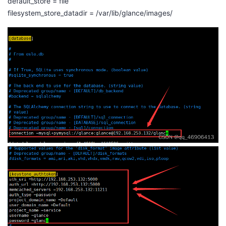
default_store = file
filesystem_store_datadir = /var/lib/glance/images/