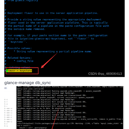
glance-manage db_sync