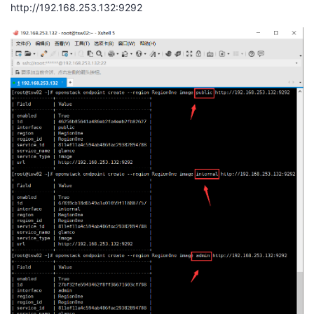
http://192.168.253.132:9292