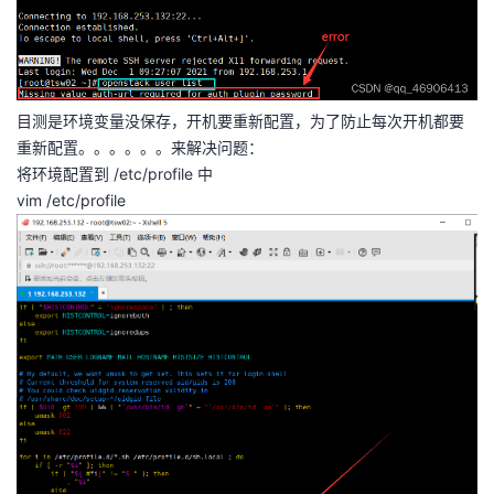
者
我
目测是环境变量没保存，开机要重新配置，为了防止每次开机都要
的
我
重新配置。。。。。。来解决问题：
将环境配置到 /etc/profile 中
博
的
我
vim /etc/profile
客
论
的
我
坛
圈
的
我
子
直
的
我
我
播
活
的
我
动
关
的