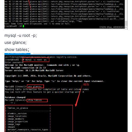
mysql -u root -p;
use glance;
show tables；