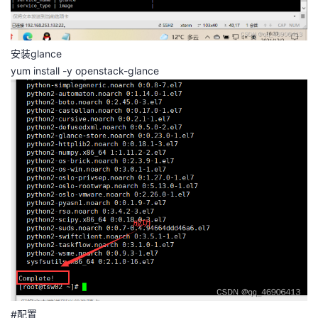
安装glance
yum install -y openstack-glance
#配置