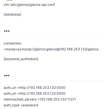
vim /etc/glance/glance-api.conf
[database]
…
connection
=mysql+pymysql://glance:glance@192.168.253.132/glance
[keystone_authtoken]
…
auth_uri =http://192.168.253.132:5000
auth_url =http://192.168.253.132:5000
memcached_servers =192.168.253.132:11211
auth_type =password