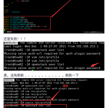
我
注
的
开
的
Programs
发
支
者
还是失败！！！
持
学
我
堂
的
我
我
奥，没有刷新 、、、、、、、、、、、，刷新一下
技
的
的
我
术
云
课
的
我
支
声
程
认
的
我