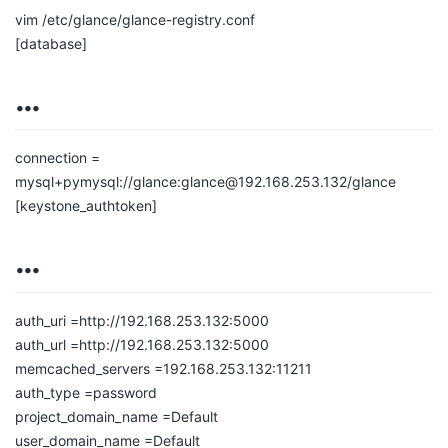
vim /etc/glance/glance-registry.conf
[database]
…
connection =
mysql+pymysql://glance:glance@192.168.253.132/glance
[keystone_authtoken]
…
auth_uri =http://192.168.253.132:5000
auth_url =http://192.168.253.132:5000
memcached_servers =192.168.253.132:11211
auth_type =password
project_domain_name =Default
user_domain_name =Default