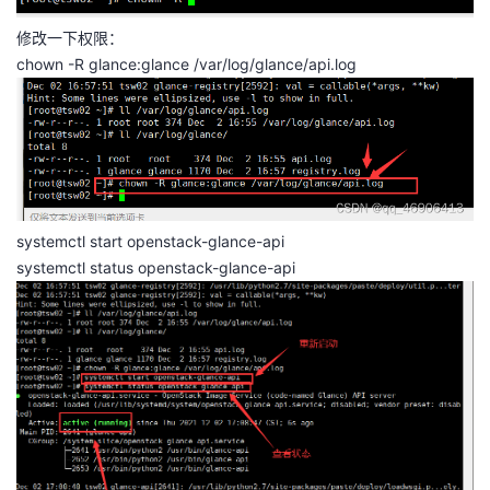
修改一下权限：
chown -R glance:glance /var/log/glance/api.log
systemctl start openstack-glance-api
systemctl status openstack-glance-api