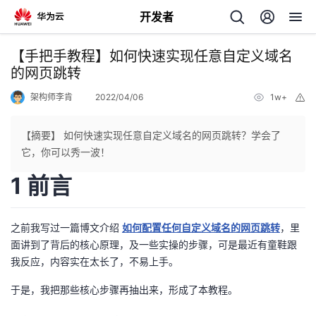
开发者
返
【手把手教程】如何快速实现任意自定义域名
回
的网页跳转
架构师李肯
2022/04/06
1w+
举
报
【摘要】 如何快速实现任意自定义域名的网页跳转？学会了
它，你可以秀一波！
个
1 前言
我
人
之前我写过一篇博文介绍
如何配置任何自定义域名的网页跳转
，里
我
的
主
面讲到了背后的核心原理，及一些实操的步骤，可是最近有童鞋跟
我反应，内容实在太长了，不易上手。
我
的
开
页
于是，我把那些核心步骤再抽出来，形成了本教程。
我
的
开
发