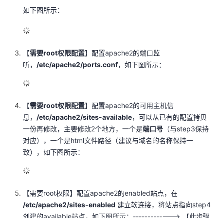
议
注
如下图所示：
验
收
藏
【
需要root权限配置
】配置apache2的端口监
听，
/etc/apache2/ports.conf
，如下图所示：
【
需要root权限配置
】配置apache2的可用主机信
息，
/etc/apache2/sites-available
，可以从已有的配置拷贝
一份再修改，主要修改2个地方，一个是
端口号
（与step3保持
对应），一个是html文件路径（建议与域名的名称保持一
致），如下图所示：
【需要root权限】配置apache2的enabled站点，在
/etc/apache2/sites-enabled
建立软连接，将站点指向step4
创建的available站点，如下图所示：-------------> 【此步骤