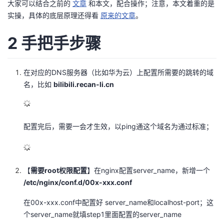
大家可以结合之前的
文章
和本文，配合操作；注意，本文着重的是
实操，具体的底层原理还得看
原来的文章
。
的
Programs
发
者
2 手把手步骤
支
者
我
持
学
的
我
在对应的DNS服务器（比如华为云）上配置所需要的跳转的域
名，比如
bilibili.recan-li.cn
我
堂
博
的
我
的
我
客
论
的
我
我
配置完后，需要一会才生效，以ping通这个域名为通过标准；
技
的
坛
圈
的
我
的
我
术
云
子
直
的
我
课
的
我
【
需要root权限配置
】在nginx配置server_name，新增一个
/etc/nginx/conf.d/00x-xxx.conf
支
声
播
活
的
程
认
的
我
在00x-xxx.conf中配置好 server_name和localhost-port；这
持
建
动
关
证
实
的
个server_name就填step1里面配置的server_name