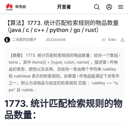
开发者
返
【算法】1773. 统计匹配检索规则的物品数量
回
（java / c / c++ / python / go / rust）
二当家的白帽子
2022/04/06
6.6k+
举
报
【摘要】 1773. 统计匹配检索规则的物品数量：给你一个数组 i
tems ，其中 items[i] = [typei, colori, namei] ，描述第 i 件物
个
品的类型、颜色以及名称。另给你一条由两个字符串 ruleKey
和 ruleValue 表示的检索规则。如果第 i 件物品能满足下述条件
我
人
之一，则认为该物品与给定的检索规则 匹配 ：ruleKey == "ty
pe" 且 ruleVa...
的
主
1773. 统计匹配检索规则的物
开
页
品数量：
发