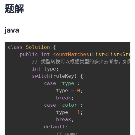
题解
java
class
Solution
{
public
int
countMatches
(
List
<
List
<
Stri
// 类型转换可以根据类型的多少去考虑，如果多
int
 type
;
switch
(
ruleKey
)
{
case
"type"
:
				type 
=
0
;
break
;
case
"color"
:
				type 
=
1
;
break
;
default
:
// name