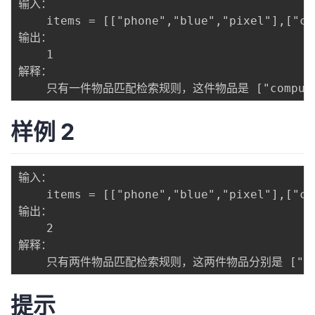
输入：

我
注
的
开
	items = [["phone","blue","pixel"],["computer","silver","lenovo"],["phone","gold","iphone"]], ruleKey = "color", ruleValue = "silver"

输出：

的
Programs
发
	1

解释：

支
者
持
学
样例 2
我
堂
输入：

的
我
我
	items = [["phone","blue","pixel"],["computer","silver","phone"],["phone","gold","iphone"]], ruleKey = "type", ruleValue = "phone"

输出：

技
的
的
我
	2

解释：

术
云
课
的
我
支
声
程
认
的
我
提示