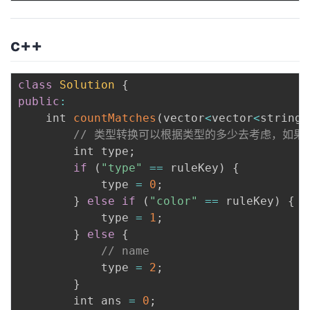
c++
class
Solution
{
public
:
    int 
countMatches
(
vector
<
vector
<
string
>
// 类型转换可以根据类型的多少去考虑，如果多
        int type
;
if
(
"type"
==
 ruleKey
)
{
            type 
=
0
;
}
else
if
(
"color"
==
 ruleKey
)
{
            type 
=
1
;
}
else
{
// name
            type 
=
2
;
}
        int ans 
=
0
;