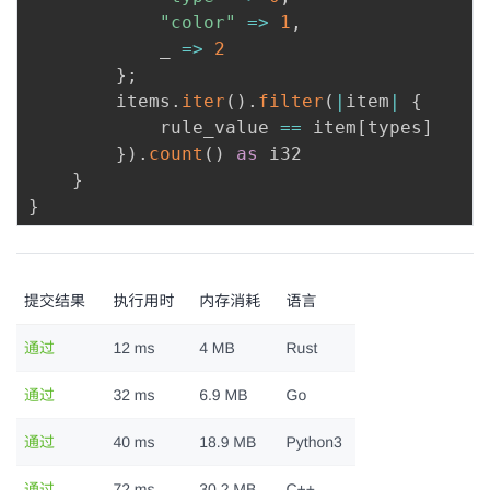
"color"
=>
1
,
_
=>
2
}
;
        items
.
iter
(
)
.
filter
(
|
item
|
{
            rule_value 
==
 item
[
types
]
}
)
.
count
(
)
as
 i32

}
}