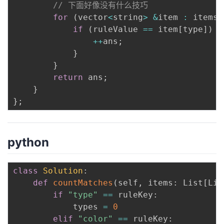
// 下面好像没有什么技巧
for
(
vector
<
string
>
&
item 
:
 items
)
if
(
ruleValue 
==
 item
[
type
]
)
{
++
ans
;
}
}
return
 ans
;
}
}
;
python
class
Solution
:
def
countMatches
(
self
,
 items
:
 List
[
Lis
if
"type"
==
 ruleKey
:
            types 
=
0
elif
"color"
==
 ruleKey
: