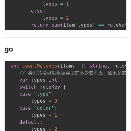
            types 
=
1
else
:
            types 
=
2
return
sum
(
item
[
types
]
==
 ruleValu
go
func
countMatches
(
items 
[
]
[
]
string
,
 ruleKe
// 类型转换可以根据类型的多少去考虑，如果多的话
var
 types 
int
switch
 ruleKey 
{
case
"type"
:
		types 
=
0
case
"color"
:
		types 
=
1
default
:
		types 
=
2