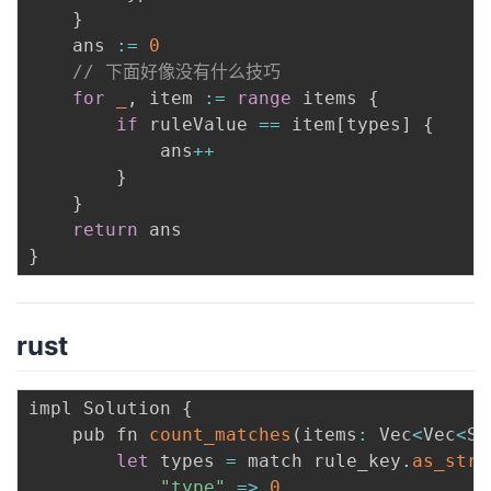
}
	ans 
:=
0
// 下面好像没有什么技巧
for
_
,
 item 
:=
range
 items 
{
if
 ruleValue 
==
 item
[
types
]
{
			ans
++
}
}
return
}
rust
impl Solution 
{
    pub fn 
count_matches
(
items
:
 Vec
<
Vec
<
St
let
 types 
=
 match rule_key
.
as_str
(
"type"
=>
0
,