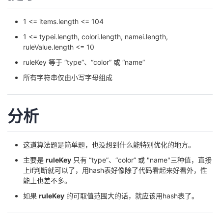
持
建
证
实
的
1 <= items.length <= 104
议
验
收
1 <= typei.length, colori.length, namei.length,
ruleValue.length <= 10
藏
ruleKey 等于 “type”、“color” 或 “name”
所有字符串仅由小写字母组成
分析
这道算法题是简单题，也没想到什么能特别优化的地方。
主要是
ruleKey
只有 “type”、“color” 或 "name"三种值，直接
上if判断就可以了，用hash表好像除了代码看起来好看外，性
能上也差不多。
如果
ruleKey
的可取值范围大的话，就应该用hash表了。