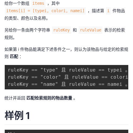
给你一个数组
，其中
items
者
，描述第
件物品
items[i] = [typei, colori, namei]
i
的类型、颜色以及名称。
我
另给你一条由两个字符串
和
表示的检索
ruleKey
ruleValue
规则。
的
我
如果第 i 件物品能满足下述条件之一，则认为该物品与给定的检索规
博
的
我
则
匹配
：
客
论
的
我
ruleKey == "type" 且 ruleValue == typei 。

ruleKey == "color" 且 ruleValue == colori 。
坛
圈
的
我
子
直
的
我
统计并返回
匹配检索规则的物品数量
。
我
播
活
的
样例 1
我
动
关
的