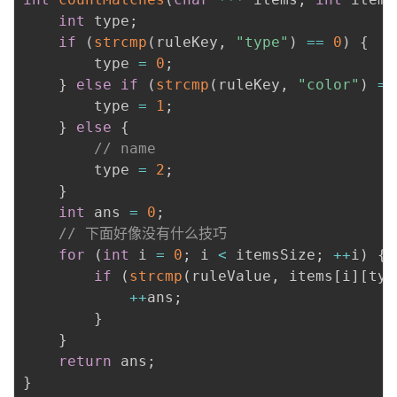
int
 type
;
if
(
strcmp
(
ruleKey
,
"type"
)
==
0
)
{
        type 
=
0
;
}
else
if
(
strcmp
(
ruleKey
,
"color"
)
==
        type 
=
1
;
}
else
{
// name
        type 
=
2
;
}
int
 ans 
=
0
;
// 下面好像没有什么技巧
for
(
int
 i 
=
0
;
 i 
<
 itemsSize
;
++
i
)
{
if
(
strcmp
(
ruleValue
,
 items
[
i
]
[
typ
++
ans
;
}
}
return
 ans
;
}