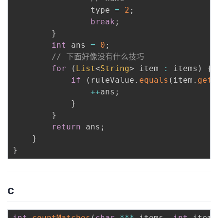
				type 
=
2
;
break
;
}
int
 ans 
=
0
;
// 下面好像没有什么技巧
for
(
List
<
String
>
 item 
:
 items
)
{
if
(
ruleValue
.
equals
(
item
.
get
(
++
ans
;
}
}
return
 ans
;
}
}
c
int
countMatches
(
char
*
*
*
 items
,
int
 items