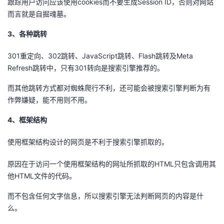
跟踪用户访问应该使用cookies而不要生成Session ID，否则对网站
持
建
证
实
的
而言就是自掘魂墓。
议
验
收
3、各种跳转
藏
301重定向、302跳转、JavaScript跳转、Flash跳转及Meta
Refresh跳转中，只有301转向是搜索引擎推荐的。
而其他跳转方式都对蜘蛛爬行不利，还可能会被搜索引擎判断为有
作弊嫌疑，能不用则不用。
4、框架结构
使用框架结构设计的网页是不利于搜索引擎抓取的。
原因在于访问一个使用框架结构的网址所抓取的HTML只包含调用其
他HTML文件的代码。
而不包含任何文字信息，所以搜索引擎无法判断网页的内容是什
么。