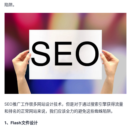
陷阱。
者
我
的
我
博
的
我
客
论
的
我
坛
圈
的
我
子
直
的
我
SEO推广工作很多网站设计技术，但是对于通过搜索引擎获得流量
我
播
活
的
和排名的正常网站来说，我们应该全力的避免这些蜘蛛陷阱。
我
动
关
1、Flash文件设计
的