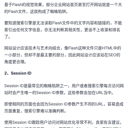
基于Flash的视觉效果，部分企业网站首页甚至打开网站就是一个大
我
注
的
开
的Flash文件，这就构成了蜘蛛陷阱。
的
Programs
发
要知道搜索引擎是无法读取Flash文件中的文字内容和链接的，不能
索引出任何文字信息，亦无法判断其相关性，更谈不上收录和排名
支
者
了。
持
网站设计应该技术与艺术向结合，像Flash这种文件只是HTML中的
学
一小部分，但却不是最主要的部分，因此网站设计应该站在SEO的
角度更合理。
我
堂
2、Session ID
的
我
我
Session ID是最常见的蜘蛛陷阱之一，用户或者搜索引擎每次访问网
技
的
的
我
站时会产生唯一的Session ID参数，这些参数会加在URL当中。
术
云
课
的
我
即使相同的页面也会因为Session ID参数产生不同的URL，容易造成
页面重复，搜索引擎难以准确判断。
支
声
程
认
的
我
使用Session ID跟踪用户访问对网站优化非常不利，良家佐言建议，