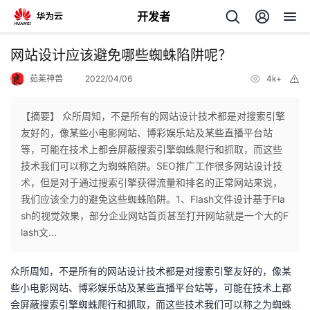
开发者
返
网站设计应该避免哪些蜘蛛陷阱呢？
回
茹莱神兽
2022/04/06
4k+
举
报
【摘要】 众所周知，不是所有的网站设计技术都是对搜索引擎
友好的，像某些小电影网站、博彩娱乐站及某些直播平台站
等，可能在技术上都会屏蔽搜索引擎蜘蛛爬行和抓取，而这些
个
技术我们可以称之为蜘蛛陷阱。SEO推广工作很多网站设计技
术，但是对于通过搜索引擎获得流量和排名的正常网站来说，
我
人
我们应该全力的避免这些蜘蛛陷阱。1、Flash文件设计基于Fla
sh的视觉效果，部分企业网站首页甚至打开网站就是一个大的F
的
主
lash文...
开
页
众所周知，不是所有的网站设计技术都是对搜索引擎友好的，像某
些小电影网站、博彩娱乐站及某些直播平台站等，可能在技术上都
发
会屏蔽搜索引擎蜘蛛爬行和抓取，而这些技术我们可以称之为蜘蛛