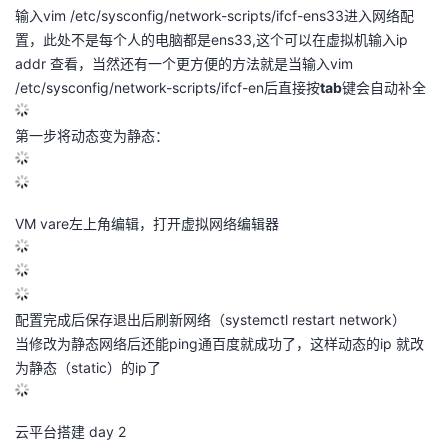
输入vim /etc/sysconfig/network-scripts/ifcf-ens33进入网络配
的
Programs
发
者
置，此处不是每个人的电脑都是ens33,这个可以在虚拟机输入ip
addr 查看，当然还有一个更方便的方法就是当输入vim
支
者
我
/etc/sysconfig/network-scripts/ifcf-en后直接按
tab
键会自动补全
持
学
的
我
第一步将动态变为静态：
我
堂
博
的
我
VM vare左上角编辑，打开虚拟网络编辑器
的
我
客
论
的
我
我
技
的
坛
圈
的
我
的
我
配置完成后保存退出后刷新网络（systemctl restart network）
术
云
子
直
的
我
课
的
我
当修改为静态网络后还能ping通百度就成功了，这样动态的ip 就改
为静态（static）的ip了
支
声
播
活
的
程
认
的
我
持
建
动
关
证
实
的
云平台搭建 day 2