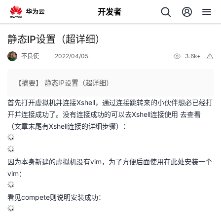
开发者
返
静态IP设置（超详细）
回
不良使
2022/04/05
3.6k+
举
报
【摘要】 静态IP设置（超详细）
首先打开虚拟机并连接Xshell，通过连接跳转来的小伙伴想必已经打
开并连接成功了。没有连接成功的可以去
Xshell连接使用
去查看
个
（文章末尾有Xshell连接的详细步骤）：
我
人
因为本身新建的虚拟机没有vim，为了方便后面使用在此处安装一个
我
的
主
vim：
我
的
开
页
看见compete则说明安装成功：
我
的
开
发