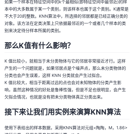
如果一个样本在特征空间中的k个最相似(即特征空间中最邻近)的样
本中的大多数属于某一个类别，则该样本也属于这个类别。K通常是
的
Programs
发
者
不大于20的整数。KNN算法中，所选择的邻居都是已经正确分类的
对象。该方法在定类决策上只依据最邻近的一个或者几个样本的类
支
者
我
别来决定待分样本所属的类别。
持
学
的
我
那么K值有什么影响？
我
堂
博
的
我
K 值比较小，就相当于未分类物体与它的邻居非常接近才行。这样
的
我
客
论
的
我
产生的一个问题就是，如果邻居点是个噪声点，那么未分类物体的
我
分类也会产生误差，这样 KNN 分类就会产生过拟合。
技
的
坛
圈
的
我
K 值比较大，相当于距离过远的点也会对未知物体的分类产生影
的
我
响，虽然这种情况的好处是鲁棒性强，但是不足也很明显，会产生
术
云
子
直
的
我
欠拟合情况，也就是没有把未分类物体真正分类出来。
课
的
我
接下来让我们用实例来演算KNN算法
支
声
播
活
的
程
认
的
我
持
建
动
关
证
实
的
使用下表给出的样本数据，采用KNN算法对元组<陶陶，M，1.86>