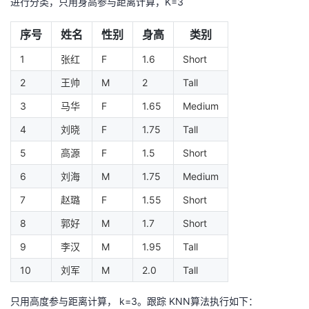
进行分类，只用身高参与距离计算，K=3
议
注
验
收
序号
姓名
性别
身高
类别
藏
1
张红
F
1.6
Short
2
王帅
M
2
Tall
3
马华
F
1.65
Medium
4
刘晓
F
1.75
Tall
5
高源
F
1.5
Short
6
刘海
M
1.75
Medium
7
赵璐
F
1.55
Short
8
郭好
M
1.7
Short
9
李汉
M
1.95
Tall
10
刘军
M
2.0
Tall
只用高度参与距离计算， k=3。跟踪 KNN算法执行如下：