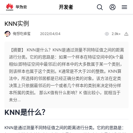
开发者
返
KNN实例
回
俺想吃蜂蜜
2022/04/04
2.9k+
举
报
【摘要】 KNN是什么？KNN是通过测量不同特征值之间的距离
进行分类。它的的思路是：如果一个样本在特征空间中的k个最
相似(即特征空间中最邻近)的样本中的大多数属于某一个类别，
个
则该样本也属于这个类别。K通常是不大于20的整数。KNN算
法中，所选择的邻居都是已经正确分类的对象。该方法在定类
我
人
决策上只依据最邻近的一个或者几个样本的类别来决定待分样
本所属的类别。 那么K值有什么影响？K 值比较小，就相当于
我
的
主
未分...
KNN是什么？
我
的
开
页
我
KNN是通过测量不同特征值之间的距离进行分类。它的的思路是：
的
开
发