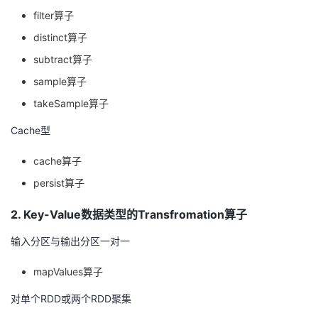
持
建
证
实
的
filter算子
distinct算子
议
验
收
subtract算子
藏
sample算子
takeSample算子
Cache型
cache算子
persist算子
2. Key-Value数据类型的Transfromation算子
输入分区与输出分区一对一
mapValues算子
对单个RDD或两个RDD聚集