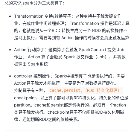
总的来说,spark分为三大类算子:
者
Transformation 变换/转换算子：这种变换并不触发提交作
业，完成作业中间过程处理； Transformation 操作是延迟计算
我
的，也就是说从一个RDD 转换生成另一个 RDD 的转换操作不
是马上执行，需要等到有 Action 操作的时候才会真正触发运算
的
我
Action 行动算子：这类算子会触发 SparkContext 提交 Job
博
的
我
作业； Action 算子会触发 Spark 提交作业（Job），并将数
据输出 Spark系统
客
论
的
我
controller 控制操作：Spark中控制算子也是懒执行的，需要
坛
圈
的
我
Action算子触发才能执行，主要是为了对数据进行缓存。
控制算子有三种，
cache,persist,（RDD 持久化原理）
子
直
的
我
checkpoint，以上算子都可以将RDD持久化，持久化的单位是
partition。cache和persist都是懒执行的。必须有一个action
我
播
活
的
类算子触发执行。checkpoint算子不仅能将RDD持久化到磁
盘，还能切断RDD之间的依赖关系。
我
动
关
的