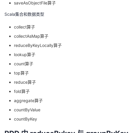
saveAsObjectFile算子
Scala集合和数据类型
collect算子
collectAsMap算子
reduceByKeyLocally算子
lookup算子
count算子
top算子
reduce算子
fold算子
aggregate算子
countByValue
countByKey