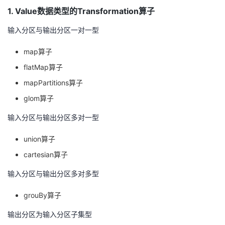
我
注
的
1. Value数据类型的Transformation算子
开
输入分区与输出分区一对一型
的
Programs
发
map算子
支
者
flatMap算子
mapPartitions算子
持
学
glom算子
我
堂
输入分区与输出分区多对一型
的
我
我
union算子
cartesian算子
技
的
的
我
输入分区与输出分区多对多型
术
云
课
的
我
grouBy算子
支
声
程
认
的
我
输出分区为输入分区子集型