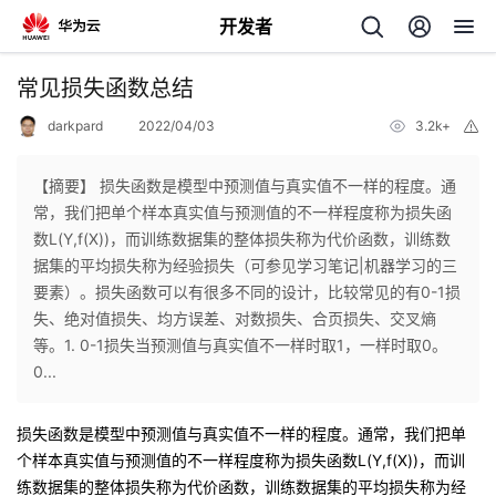
开发者
返
常见损失函数总结
回
darkpard
2022/04/03
3.2k+
举
报
【摘要】 损失函数是模型中预测值与真实值不一样的程度。通
常，我们把单个样本真实值与预测值的不一样程度称为损失函
数L(Y,f(X))，而训练数据集的整体损失称为代价函数，训练数
个
据集的平均损失称为经验损失（可参见学习笔记|机器学习的三
要素）。损失函数可以有很多不同的设计，比较常见的有0-1损
我
人
失、绝对值损失、均方误差、对数损失、合页损失、交叉熵
等。1. 0-1损失当预测值与真实值不一样时取1，一样时取0。
的
主
0...
开
页
损失函数是模型中预测值与真实值不一样的程度。通常，我们把单
个样本真实值与预测值的不一样程度称为损失函数L(Y,f(X))，而训
发
练数据集的整体损失称为代价函数，训练数据集的平均损失称为经