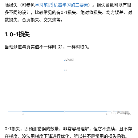
验损失
（可参见
学习笔记|机器学习的三要素
）。损失函数可以有很
者
多不同的设计，比较常见的有0-1损失、绝对值损失、均方误差、对
数损失、合页损失、交叉熵等。
我
1. 0-1损失
的
我
当预测值与真实值不一样时取1，一样时取0。
博
的
我
客
论
的
我
坛
圈
的
我
子
直
的
我
我
播
活
的
0-1损失，即预测错误的数量，非常容易理解，但它不连续，且不存
我
动
关
的
在梯度，没法用梯度下降进行优化，所以并不是常用的损失函数。