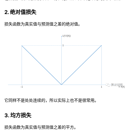
我
注
的
开
2. 绝对值损失
的
Programs
发
损失函数为真实值与预测值之差的绝对值。
支
者
持
学
我
堂
的
我
我
技
的
的
我
它同样不是处处连续的，所以实际上也不是很常用。
术
云
课
的
我
3. 均方损失
支
声
程
认
的
我
损失函数为真实值与预测值之差的平方。