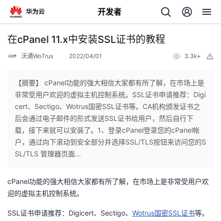
开发者
返
在cPanel 11.x中安装SSL证书的教程
回
沃通WoTrus
2022/04/01
3.3k+
举
报
【摘要】 cPanel功能的强大相信大家都有所了解，在市场上是
非常受用户欢迎的虚拟主机控制系统。SSL证书申请推荐：Digi
cert、Sectigo、Wotrus国密SSL证书等。CA机构颁发证书之
个
后会通过电子邮件的形式发送SSL证书给用户，然后自行下
载，接下来就可以安装了。1、登录cPanel登录您的cPanel帐
我
人
户，通过向下滚动到安全部分并选择SSL/TLS按钮来访问您的S
SL/TLS 管理器页面...
我
的
主
cPanel功能的强大相信大家都有所了解，在市场上是非常受用户欢
我
的
开
页
迎的虚拟主机控制系统。
我
的
SSL证书申请推荐：Digicert、Sectigo、
开
Wotrus国密SSL证书
等。
发