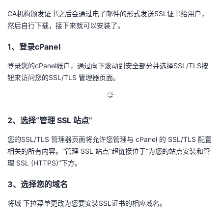
CA机构颁发证书之后会通过电子邮件的形式发送SSL证书给用户，
的
Programs
发
者
然后自行下载，接下来就可以安装了。
支
者
我
1、登录cPanel
持
学
的
我
登录您的cPanel帐户，通过向下滚动到安全部分并选择SSL/TLS按
钮来访问您的SSL/TLS 管理器页面。
我
堂
博
的
我
的
我
客
论
的
我
我
2、选择“管理 SSL 站点”
技
的
坛
圈
的
我
的
我
您的SSL/TLS 管理器页面将允许您管理与 cPanel 的 SSL/TLS 配置
相关的所有内容。“管理 SSL 站点”超链接位于“为您的站点安装和管
术
云
子
直
的
我
课
的
我
理 SSL (HTTPS)”下方。
支
声
播
活
的
3、选择您的域名
程
认
的
我
将域 下拉菜单更改为您要安装SSL证书的相应域名。
持
建
动
关
证
实
的