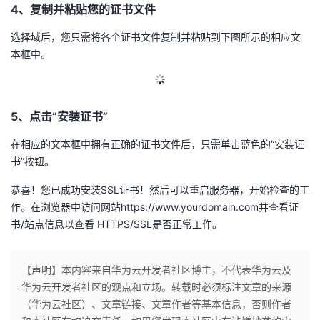
4、复制并粘贴您的证书文件
议
注
验
收
选择域后，您只需将各个证书文件复制并粘贴到下图所示的相应文
藏
本框中。
5、点击“安装证书”
在相应的文本框中拥有正确的证书文件后，只需单击蓝色的“安装证
书”按钮。
恭喜！您已成功安装SSL证书！然后可以重启服务器，开始检查的工
作。在浏览器中访问网站https://www.yourdomain.com并查看证
书/站点信息以查看 HTTPS/SSL是否正常工作。
【声明】本内容来自华为云开发者社区博主，不代表华为云及
华为云开发者社区的观点和立场。转载时必须标注文章的来源
（华为云社区）、文章链接、文章作者等基本信息，否则作者