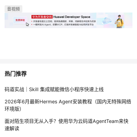
持
建
证
实
的
音视频
议
验
收
藏
热门推荐
码道实战｜Skill 集成赋能微信小程序快速上线
2026年6月最新Hermes Agent安装教程（国内无特殊网络
环境版）
面对陌生项目无从入手？使用华为云码道AgentTeam来快
速解读