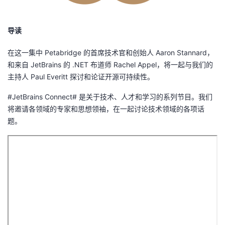
者
导读
我
在这一集中 Petabridge 的首席技术官和创始人 Aaron Stannard，
和来自 JetBrains 的 .NET 布道师 Rachel Appel，将一起与我们的
的
我
主持人 Paul Everitt 探讨和论证开源可持续性。
博
的
我
#JetBrains Connect# 是关于技术、人才和学习的系列节目。我们
将邀请各领域的专家和思想领袖，在一起讨论技术领域的各项话
客
论
的
我
题。
坛
圈
的
我
子
直
的
我
我
播
活
的
我
动
关
的