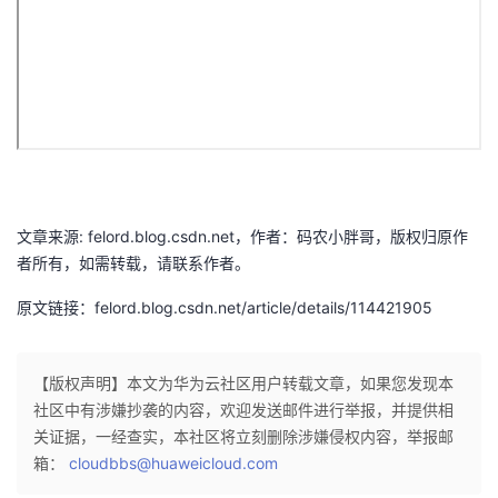
我
注
的
开
的
Programs
发
支
者
持
学
文章来源: felord.blog.csdn.net，作者：码农小胖哥，版权归原作
我
堂
者所有，如需转载，请联系作者。
的
我
我
原文链接：felord.blog.csdn.net/article/details/114421905
技
的
的
我
【版权声明】本文为华为云社区用户转载文章，如果您发现本
术
云
课
的
我
社区中有涉嫌抄袭的内容，欢迎发送邮件进行举报，并提供相
关证据，一经查实，本社区将立刻删除涉嫌侵权内容，举报邮
支
声
程
认
的
我
箱：
cloudbbs@huaweicloud.com