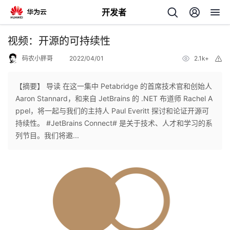
开发者
返
视频：开源的可持续性
回
码农小胖哥
2022/04/01
2.1k+
举
报
【摘要】 导读 在这一集中 Petabridge 的首席技术官和创始人
Aaron Stannard，和来自 JetBrains 的 .NET 布道师 Rachel A
ppel，将一起与我们的主持人 Paul Everitt 探讨和论证开源可
个
持续性。 #JetBrains Connect# 是关于技术、人才和学习的系
列节目。我们将邀...
我
人
的
主
开
页
发