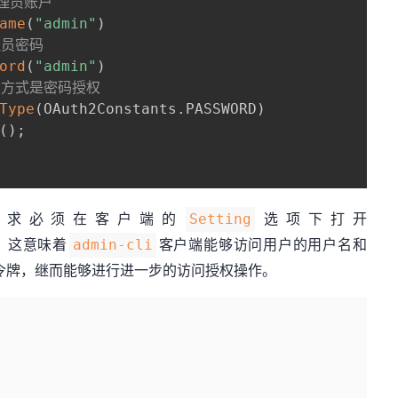
管理员账户
ame
(
"admin"
)
理员密码 
ord
(
"admin"
)
权方式是密码授权 
Type
(
OAuth2Constants
.
PASSWORD
)
(
)
;
要求必须在客户端的
选项下打开
Setting
，这意味着
客户端能够访问用户的用户名和
admin-cli
访问令牌，继而能够进行进一步的访问授权操作。