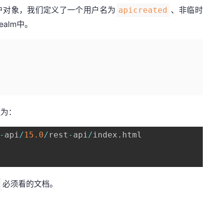
户对象，我们定义了一个用户名为
、非临时
apicreated
ealm中。
址为：
-
api
/
15.0
/
rest
-
api
/
index
.
必须看的文档。