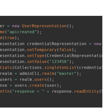
er 
=
new
UserRepresentation
(
)
;
me
(
"apicreated"
)
;
d
(
true
)
;
esentation credentialRepresentation 
=
new
Cr
esentation
.
setTemporary
(
false
)
;
esentation
.
setType
(
CredentialRepresentation
.
esentation
.
setValue
(
"123456"
)
;
tials
(
Collections
.
singletonList
(
credentialRe
realm 
=
 adminCli
.
realm
(
"master"
)
;
users 
=
 realm
.
users
(
)
;
nse 
=
 users
.
create
(
user
)
;
ntln
(
"response = "
+
 response
.
readEntity
(
Str