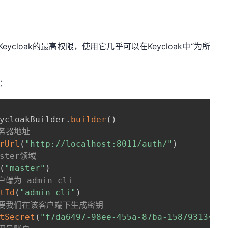
理Keycloak的最高权限，使用它几乎可以在Keycloak中“为所
：
ycloakBuilder
.
builder
(
)
服务器地址
rUrl
(
"http://localhost:8011/auth/"
)
aster领域
(
"master"
)
户端为 admin-cli  
tId
(
"admin-cli"
)
需要我们在该客户端下生成密钥
tSecret
(
"f7da6497-98ee-455a-87ba-158793134e5