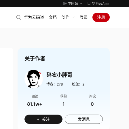
中国站
华为云App
华为云码道
文档
创作
登录
注册
关于作者
码农小胖哥
博客：
278
粉丝：
2
阅读
获赞
评论
81.1w+
1
0
+ 关注
发消息