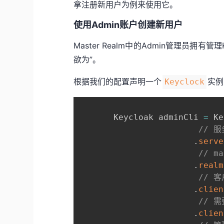
拿注册新用户为例来使用它。
使用Admin账户创建新用户
Master Realm中的Admin管理员拥有管
欲为”。
根据我们的配置声明一个
实例
Keyclock
       Keycloak adminCli 
=
 Ke
// 
.
serve
// m
.
realm
// 客
.
clien
// 
.
clien