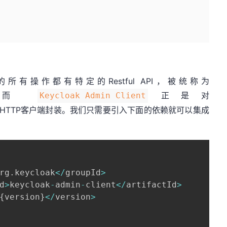
sole中的所有操作都有特定的Restful API，被统称为
。而
正是对
Keycloak Admin Client
a HTTP客户端封装。我们只需要引入下面的依赖就可以集成
rg
.
keycloak
<
/
groupId
>
d
>
keycloak
-
admin
-
client
<
/
artifactId
>
{
version
}
<
/
version
>