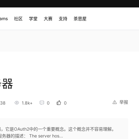
rams
社区
学堂
大赛
支持
茶思屋
务器
举报
:38
1.8k+
0
0
源服务器，它是OAuth2中的一个重要概念。这个概念并不容易理解。
述： The server hos...