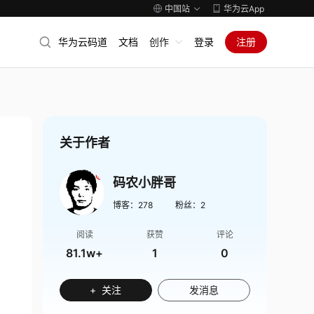
中国站
华为云App
华为云码道
文档
创作
登录
注册
关于作者
码农小胖哥
博客：
278
粉丝：
2
阅读
获赞
评论
81.1w+
1
0
+ 关注
发消息