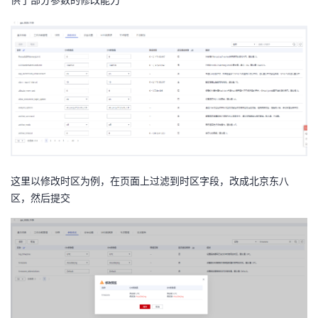
者
我
的
我
博
的
我
客
论
的
我
这里以修改时区为例，在页面上过滤到时区字段，改成北京东八
坛
圈
的
我
区，然后提交
子
直
的
我
我
播
活
的
我
动
关
的