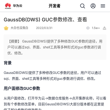
开发者
返
GaussDB(DWS) GUC参数修改、查看
回
大白也没我白
2022/03/31
1.5w+
举
报
【摘要】 GaussDB(DWS)提供了多种修改GUC参数的途径，用
户可以通过sql、界面、shell工具等多种形式对guc参数进行调
优、修改。
个
背景
我
人
GaussDB(DWS)
提供了多种修改GUC参数的途径，用户可以通过
sql、界面、shell工具等多种形式对guc参数进行调优、修改。
的
主
用户面修改GUC参数
开
页
从用户面修改，打开华为云->数据仓库服务->点开集群名称，可以看
到有个参数修改菜单，目前
GaussDB(DWS)大部分版本都在这里提
发
供了部分参数的修改能力