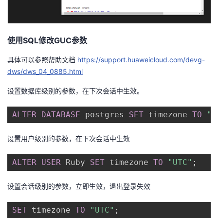
持
建
证
实
的
议
验
收
使用SQL修改GUC参数
藏
具体可以参照帮助文档
https://support.huaweicloud.com/devg-
dws/dws_04_0885.html
设置数据库级别的参数，
在下次会话中生效。
ALTER
DATABASE
 postgres 
SET
 timezone 
TO
"U
设置用户级别的参数，在下次会话中生效
ALTER
USER
 Ruby 
SET
 timezone 
TO
"UTC"
;
设置会话级别的参数，立即生效，退出登录失效
SET
 timezone 
TO
"UTC"
;