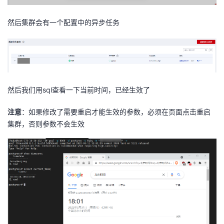
我
注
的
开
然后集群会有一个配置中的异步任务
的
Programs
发
支
者
持
学
然后我们用sql查看一下当前时间，已经生效了
我
堂
注意
：如果修改了需要重启才能生效的参数，必须在页面点击重启
集群，否则参数不会生效
的
我
我
技
的
的
我
术
云
课
的
我
支
声
程
认
的
我