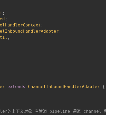
f
;
ed
;
elHandlerContext
;
elInboundHandlerAdapter
;
til
;
er
extends
ChannelInboundHandlerAdapter
{
Handler的上下文对象 有管道 pipeline 通道 channel 和