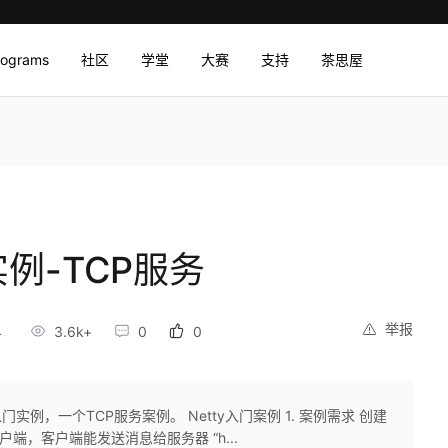
rograms
社区
学堂
大赛
支持
茶思屋
实例-TCP服务
举报
4
3.6k+
0
0
例，一个TCP服务案例。 Netty入门案例 1. 案例需求 创建
y客户端，客户端能发送消息给服务器 “h...