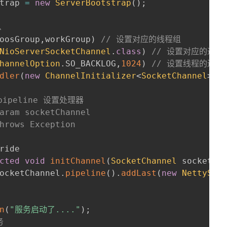
trap 
=
new
ServerBootstrap
(
)
;
息
oosGroup
,
workGroup
)
// 设置对应的线程组
NioServerSocketChannel
.
class
)
// 设置对应的通道
hannelOption
.
SO_BACKLOG
,
1024
)
// 设置线程的连接
dler
(
new
ChannelInitializer
<
SocketChannel
>
(
)
给pipeline 设置处理器

aram socketChannel

hrows Exception

ride
cted
void
initChannel
(
SocketChannel
 socketCh
ocketChannel
.
pipeline
(
)
.
addLast
(
new
NettySer
n
(
"服务启动了...."
)
;
务