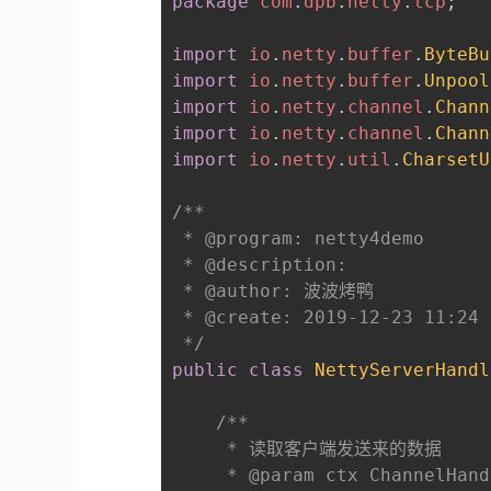
package
com
.
dpb
.
netty
.
tcp
;
import
io
.
netty
.
buffer
.
ByteBu
import
io
.
netty
.
buffer
.
Unpool
import
io
.
netty
.
channel
.
Chann
import
io
.
netty
.
channel
.
Chann
import
io
.
netty
.
util
.
CharsetU
/**

 * @program: netty4demo

 * @description:

 * @author: 波波烤鸭

 * @create: 2019-12-23 11:24

 */
public
class
NettyServerHandl
/**

     * 读取客户端发送来的数据

     * @param ctx Channel