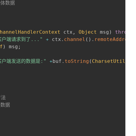
具体数据

hannelHandlerContext
 ctx
,
Object
 msg
)
throws
客户端请求到了..."
+
 ctx
.
channel
(
)
.
remoteAddress
f
)
 msg
;
客户端发送的数据是:"
+
buf
.
toString
(
CharsetUtil
.
UT
法

数据
