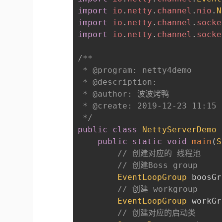
import
io
.
netty
.
channel
.
nio
.
N
import
io
.
netty
.
channel
.
socke
import
io
.
netty
.
channel
.
socke
/**

 * @program: netty4demo

 * @description:

 * @author: 波波烤鸭

 * @create: 2019-12-23 11:15

 */
public
class
NettyServerDemo
public
static
void
main
(
S
// 创建对应的 线程池
// 创建Boss group
EventLoopGroup
 boosGr
// 创建 workgroup
EventLoopGroup
 workGr
// 创建对应的启动类