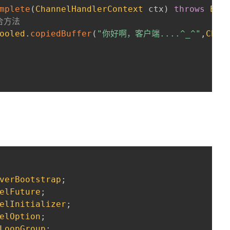
mplete
(
ChannelHandlerContext
 ctx
)
throws
Exc
组合方法
ooled
.
copiedBuffer
(
"你好啊，客户端....^_^"
,
Char
verBootstrap
;
elFuture
;
elInitializer
;
elOption
;
LoopGroup
;