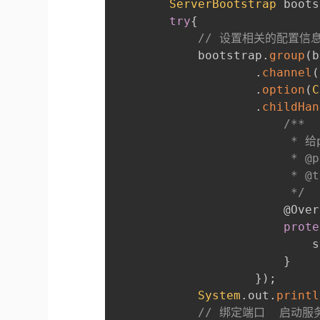
ServerBootstrap
 boots
try
{
// 设置相关的配置信
            bootstrap
.
group
(
b
.
channel
(
.
option
(
C
.
childHan
/**

                         * 
                         * @p
                         * @t
                         */
@Over
prote
                            s
}
}
)
;
System
.
out
.
printl
// 绑定端口  启动服