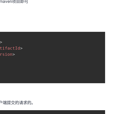
maven项目即可
>
tifactId
>
rsion
>
客户端提交的请求的。