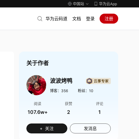
中国站
华为云App
华为云码道
文档
登录
注册
关于作者
波波烤鸭
博客：
356
粉丝：
10
阅读
获赞
评论
107.6w+
2
1
+ 关注
发消息