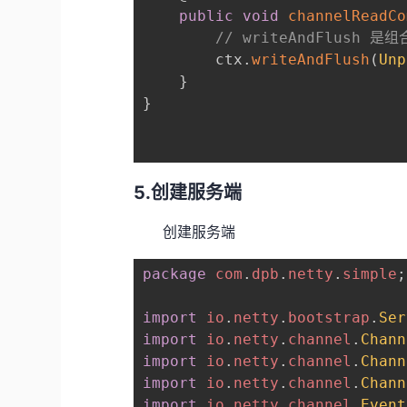
public
void
channelReadCo
// writeAndFlush 是
        ctx
.
writeAndFlush
(
Unp
}
}
5.创建服务端
创建服务端
package
com
.
dpb
.
netty
.
simple
;
import
io
.
netty
.
bootstrap
.
Ser
import
io
.
netty
.
channel
.
Chann
import
io
.
netty
.
channel
.
Chann
import
io
.
netty
.
channel
.
Chann
import
io
.
netty
.
channel
.
Event