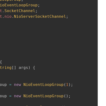
ioEventLoopGroup
;
t
.
SocketChannel
;
t
.
nio
.
NioServerSocketChannel
;
{
tring
[
]
 args
)
{
oup 
=
new
NioEventLoopGroup
(
1
)
;
oup 
=
new
NioEventLoopGroup
(
)
;