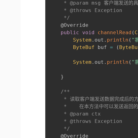
     * @param msg 客户端发送的
     * @throws Exception

     */
@Override
public
void
channelRead
(
C
System
.
out
.
println
(
"
ByteBuf
 buf 
=
(
ByteBu
System
.
out
.
println
(
"
}
/**

     * 读取客户端发送数据完成后的方
     *    在本方法中可以发送返回的
     * @param ctx

     * @throws Exception

     */
@Override