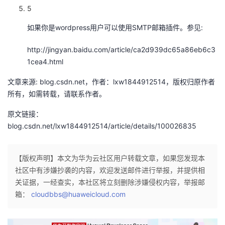
5
我
注
的
开
如果你是wordpress用户可以使用SMTP邮箱插件。参见:
的
Programs
发
http://jingyan.baidu.com/article/ca2d939dc65a86eb6c3
支
者
1cea4.html
文章来源: blog.csdn.net，作者：lxw1844912514，版权归原作者
持
学
所有，如需转载，请联系作者。
我
堂
原文链接：
blog.csdn.net/lxw1844912514/article/details/100026835
的
我
我
技
的
【版权声明】本文为华为云社区用户转载文章，如果您发现本
的
我
社区中有涉嫌抄袭的内容，欢迎发送邮件进行举报，并提供相
术
云
关证据，一经查实，本社区将立刻删除涉嫌侵权内容，举报邮
课
的
我
箱：
cloudbbs@huaweicloud.com
支
声
程
认
的
我