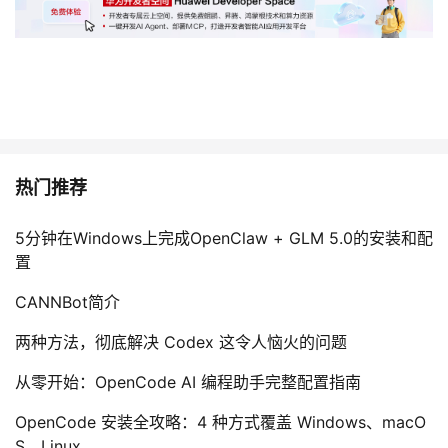
持
建
证
实
的
议
验
收
藏
热门推荐
5分钟在Windows上完成OpenClaw + GLM 5.0的安装和配
置
CANNBot简介
两种方法，彻底解决 Codex 这令人恼火的问题
从零开始：OpenCode AI 编程助手完整配置指南
OpenCode 安装全攻略：4 种方式覆盖 Windows、macO
S、Linux