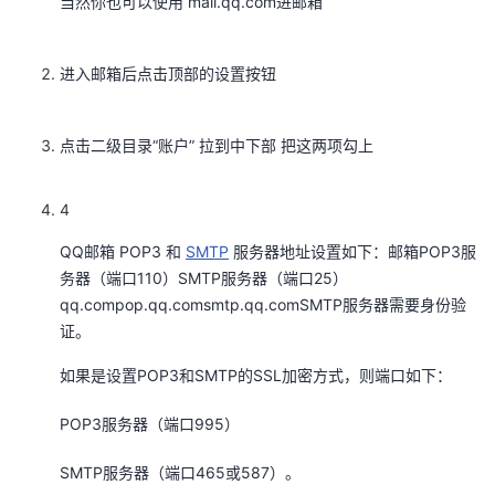
当然你也可以使用 mail.qq.com进邮箱
者
进入邮箱后点击顶部的设置按钮
我
的
我
点击二级目录“账户” 拉到中下部 把这两项勾上
博
的
我
4
客
论
的
我
QQ邮箱 POP3 和
SMTP
服务器地址设置如下：邮箱POP3服
务器（端口110）SMTP服务器（端口25）
坛
圈
的
我
qq.compop.qq.comsmtp.qq.comSMTP服务器需要身份验
证。
子
直
的
我
如果是设置POP3和SMTP的SSL加密方式，则端口如下：
我
播
活
的
POP3服务器（端口995）
我
动
关
的
SMTP服务器（端口465或587）。