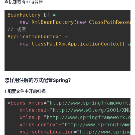
直接加载Spring容器
BeanFactory
 bf 
=
new
XmlBeanFactory
(
new
ClassPathResour
// 或者
ApplicationContext
=
new
ClassPathXmlApplicationContext
(
"ap
怎样用注解的方式配置Spring？
1.配置文件中开启扫描
<
beans
xmlns
=
"
http://www.springframework.o
xmlns:
xsi
=
"
http://www.w3.org/2001/XMLS
xmlns:
p
=
"
http://www.springframework.or
xmlns:
context
=
"
http://www.springframew
xsi:
schemaLocation
=
"
http://www.springf