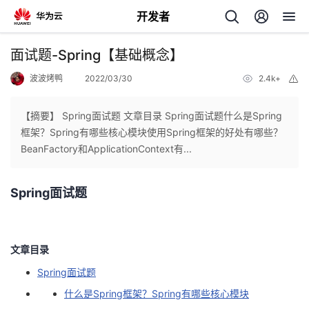
开发者
返
面试题-Spring【基础概念】
回
波波烤鸭
2022/03/30
2.4k+
举
报
【摘要】 Spring面试题 文章目录 Spring面试题什么是Spring
框架？Spring有哪些核心模块使用Spring框架的好处有哪些？
BeanFactory和ApplicationContext有...
个
Spring面试题
我
人
的
主
文章目录
开
页
Spring面试题
什么是Spring框架？Spring有哪些核心模块
发