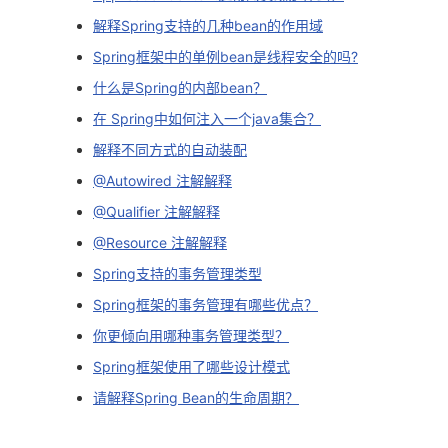
我
注
的
开
解释Spring支持的几种bean的作用域
Spring框架中的单例bean是线程安全的吗?
的
Programs
发
什么是Spring的内部bean？
支
在 Spring中如何注入一个java集合？
者
解释不同方式的自动装配
持
学
@Autowired 注解解释
@Qualifier 注解解释
我
堂
@Resource 注解解释
的
我
我
Spring支持的事务管理类型
Spring框架的事务管理有哪些优点？
技
的
的
我
你更倾向用哪种事务管理类型？
术
云
课
的
我
Spring框架使用了哪些设计模式
请解释Spring Bean的生命周期？
支
声
程
认
的
我