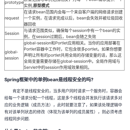
prototype
实例,
原型模式
在请求bean范围内会每一个来自客户端的网络请求创建
request
一个实例，在请求完成以后，bean会失效并被垃圾回收
器回收
与请求范围类似，确保每个session中有一个bean的实
Session
例，在session过期后，bean会随之失效
global-session和Portlet应用相关。当你的应用部署在
Portlet容器中工作时，它包含很多portlet。如果你想要
global-
声明让所有的portlet共用全局的存储变量的话，那么这
session
全局变量需要存储在global-session中。全局作用域与
Servlet中的session作用域效果相同。
Spring框架中的单例bean是线程安全的吗?
肯定不是线程安全的，当多用户同时请求一个服务时，容器会
给每一个请求分配一个线程，这是多个线程会并发执行该请求多对
应的业务逻辑（成员方法），此时就要注意了，如果该处理逻辑中
有对该单列状态的修改（体现为该单列的成员属性），则必须考虑
线程同步问题.