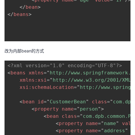
</
bean
>
</
beans
>
改为内部bean的方式
<?xml version="1.0" encoding="UTF-8"?>
<
beans
xmlns
=
"
http://www.springframework.o
xmlns:
xsi
=
"
http://www.w3.org/2001/XMLS
xsi:
schemaLocation
=
"
http://www.springf
<
bean
id
=
"
CustomerBean
"
class
=
"
com.dpb
<
property
name
=
"
person
"
>
<
bean
class
=
"
com.dpb.common.Pe
<
property
name
=
"
name
"
valu
<
property
name
=
"
address
"
v