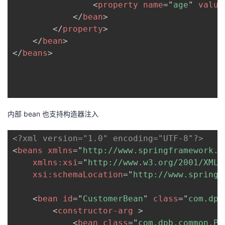
<
property
name
=
"
age
"
value
</
bean
>
</
property
>
</
bean
>
</
beans
>
内部 bean 也支持构造器注入
<?xml version="1.0" encoding="UTF-8"?>
<
beans
xmlns
=
"
http://www.springframework.o
xmlns:
xsi
=
"
http://www.w3.org/2001/XMLS
xsi:
schemaLocation
=
"
http://www.springf
<
bean
id
=
"
CustomerBean
"
class
=
"
com.dpb
<
constructor-arg
>
<
bean
class
=
"
com.dpb.common.Pe