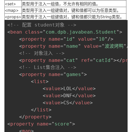
<set>
类型用于注入一组值，不允许有相同的值。
<map>
类型用于注入一组键值对，键和值都可以为任意类型。
<props>
类型用于注入一组键值对，键和值都只能为String类型。
<!-- 配置 student对象 -->
<
bean
class
=
"
com.dpb.javabean.Student
"
>
<
property
name
=
"
id
"
value
=
"
10
"
/>
<
property
name
=
"
name
"
value
=
"
波波烤鸭
"
/
<!-- 对象注入 -->
<
property
name
=
"
cat
"
ref
=
"
catId
"
>
</
pro
<!-- List集合注入 -->
<
property
name
=
"
games
"
>
<
list
>
<
value
>
LOL
</
value
>
<
value
>
DNF
</
value
>
<
value
>
CS
</
value
>
</
list
>
</
property
>
<
property
name
=
"
score
"
>
<
map
>