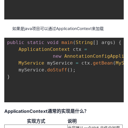
如果是java项目可以通过ApplicationContext来加载
public
static
void
main
(
String
[
]
 args
)
{
ApplicationContext
 ctx 
=
new
AnnotationConfigApplic
MyService
 myService 
=
 ctx
.
getBean
(
MySe
    myService
.
doStuff
(
)
;
}
ApplicationContext通常的实现是什么？
实现方式
说明
此容器从一个XML文件中加载