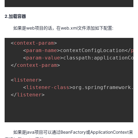
2.加载容器
如果是web项目的话，在web.xml文件添加如下配置:
<
context-param
>
<
param-name
>
contextConfigLocation
</
pa
<
param-value
>
classpath:applicationCon
</
context-param
>
<
listener
>
<
listener-class
>
org.springframework.w
</
listener
>
如果是java项目可以通过BeanFactory或ApplicationContext来