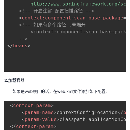
		http://www.springframework.org/s
<!-- 开启注解 配置扫描路径 -->
<
context:
component-scan
base-package
=
"
<!-- 如果有多个路径 ,号隔开 

		<context:component-scan base-package="com.dpb.javabean,com.dpb.factory"/>

	-->
</
beans
>
2.加载容器
如果是web项目的话，在web.xml文件添加如下配置:
<
context-param
>
<
param-name
>
contextConfigLocation
</
pa
<
param-value
>
classpath:applicationCon
</
context-param
>