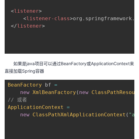
<
listener
>
<
listener-class
>
org.springframework.w
</
listener
>
如果是java项目可以通过BeanFactory或ApplicationContext来
直接加载Spring容器
BeanFactory
 bf 
=
new
XmlBeanFactory
(
new
ClassPathResour
// 或者
ApplicationContext
=
new
ClassPathXmlApplicationContext
(
"ap