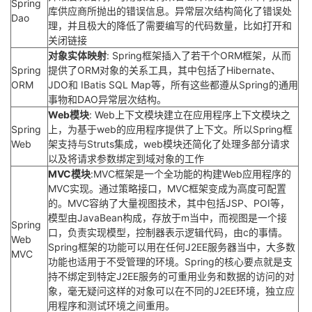
Spring
库供应商所抛出的错误信息。异常层次结构简化了错误处
Dao
理，并且极大的降低了需要编写的代码数量，比如打开和
关闭链接
对象实体映射
: Spring框架插入了若干个ORM框架，从而
Spring
提供了ORM对象的关系工具，其中包括了Hibernate、
ORM
JDO和 IBatis SQL Map等，所有这些都遵从Spring的通用
事物和DAO异常层次结构。
Web模块
: Web上下文模块建立在应用程序上下文模块之
Spring
上，为基于web的应用程序提供了上下文。所以Spring框
Web
架支持与Struts集成，web模块还简化了处理多部分请求
以及将请求参数绑定到域对象的工作
MVC模块
:MVC框架是一个全功能的构建Web应用程序的
MVC实现。通过策略接口，MVC框架变成为高度可配置
的。MVC容纳了大量视图技术，其中包括JSP、POI等，
模型由JavaBean构成，存放于m当中，而视图是一个接
Spring
口，负责实现模型，控制器表示逻辑代码，由c的事情。
Web
Spring框架的功能可以用在任何J2EE服务器当中，大多数
MVC
功能也适用于不受管理的环境。Spring的核心要点就是支
持不绑定到特定J2EE服务的可重用业务和数据的访问的对
象，毫无疑问这样的对象可以在不同的J2EE环境，独立应
用程序和测试环境之间重用。