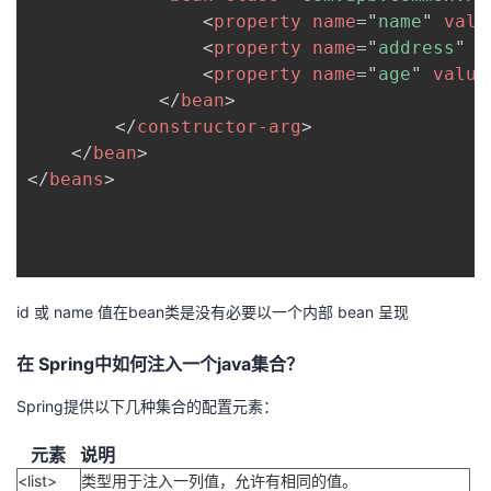
<
property
name
=
"
name
"
valu
<
property
name
=
"
address
"
v
<
property
name
=
"
age
"
value
</
bean
>
</
constructor-arg
>
</
bean
>
</
beans
>
id 或 name 值在bean类是没有必要以一个内部 bean 呈现
在 Spring中如何注入一个java集合？
Spring提供以下几种集合的配置元素：
元素
说明
<list>
类型用于注入一列值，允许有相同的值。