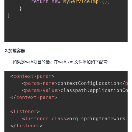
return
new
MyServiceImpl
(
)
;
}
}
2.加载容器
如果是web项目的话，在web.xml文件添加如下配置:
<
context-param
>
<
param-name
>
contextConfigLocation
</
pa
<
param-value
>
classpath:applicationCon
</
context-param
>
<
listener
>
<
listener-class
>
org.springframework.w
</
listener
>