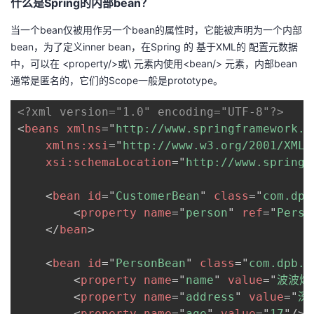
什么是Spring的内部bean？
当一个bean仅被用作另一个bean的属性时，它能被声明为一个内部
bean，为了定义inner bean，在Spring 的 基于XML的 配置元数据
中，可以在 <property/>或\ 元素内使用<bean/> 元素，内部bean
通常是匿名的，它们的Scope一般是prototype。
<?xml version="1.0" encoding="UTF-8"?>
<
beans
xmlns
=
"
http://www.springframework.o
xmlns:
xsi
=
"
http://www.w3.org/2001/XMLS
xsi:
schemaLocation
=
"
http://www.springf
<
bean
id
=
"
CustomerBean
"
class
=
"
com.dpb
<
property
name
=
"
person
"
ref
=
"
Perso
</
bean
>
<
bean
id
=
"
PersonBean
"
class
=
"
com.dpb.c
<
property
name
=
"
name
"
value
=
"
波波烤
<
property
name
=
"
address
"
value
=
"
深
<
property
name
=
"
age
"
value
=
"
17
"
/>