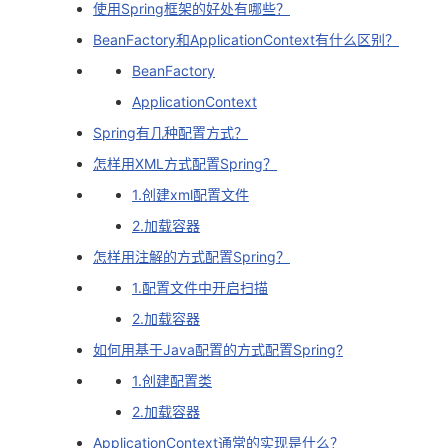
使用Spring框架的好处有哪些？
者
BeanFactory和ApplicationContext有什么区别？
BeanFactory
我
ApplicationContext
的
我
Spring有几种配置方式？
怎样用XML方式配置Spring？
博
的
我
1.创建xml配置文件
2.加载容器
客
论
的
我
怎样用注解的方式配置Spring？
坛
圈
的
我
1.配置文件中开启扫描
2.加载容器
子
直
的
我
如何用基于Java配置的方式配置Spring?
我
播
活
的
1.创建配置类
2.加载容器
我
动
关
的
ApplicationContext通常的实现是什么？