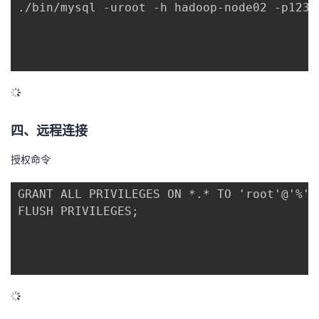
./bin/mysql -uroot -h hadoop-node02 -p12345
四、远程连接
授权命令
GRANT ALL PRIVILEGES ON *.* TO 'root'@'%' 
FLUSH PRIVILEGES;
