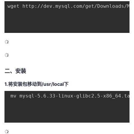
wget http://dev.mysql.com/get/Downloads/My
的
Programs
发
者
支
者
我
持
学
的
我
我
堂
博
的
我
的
我
客
论
的
我
我
二、安装
技
的
坛
圈
的
我
的
我
1.将安装包移动到/usr/local下
 mv mysql-5.6.33-linux-glibc2.5-x86_64.tar.
术
云
子
直
的
我
课
的
我
支
声
播
活
的
程
认
的
我
持
建
动
关
证
实
的