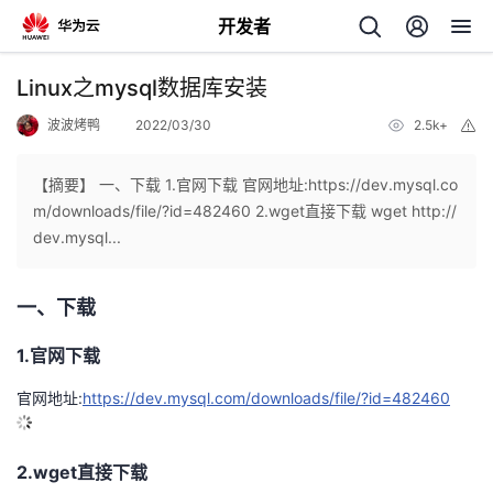
开发者
返
Linux之mysql数据库安装
回
波波烤鸭
2022/03/30
2.5k+
举
报
【摘要】 一、下载 1.官网下载 官网地址:https://dev.mysql.co
m/downloads/file/?id=482460 2.wget直接下载 wget http://
dev.mysql...
个
一、下载
我
人
1.官网下载
我
的
主
官网地址:
https://dev.mysql.com/downloads/file/?id=482460
我
的
开
页
2.wget直接下载
我
的
开
发