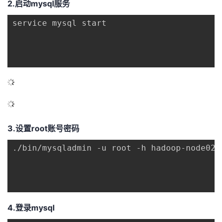
2.启动mysql服务
service mysql start

3.设置root账号密码
./bin/mysqladmin -u root -h hadoop-node02 p
4.登录mysql