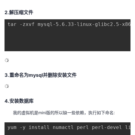
议
注
验
收
2.解压缩文件
藏
tar -zxvf mysql-5.6.33-linux-glibc2.5-x86_6
3.重命名为mysql并删除安装文件
4.安装数据库
我的虚拟机是mini版的所以缺一些依赖，执行如下命名:
yum -y install numactl perl perl-devel liba