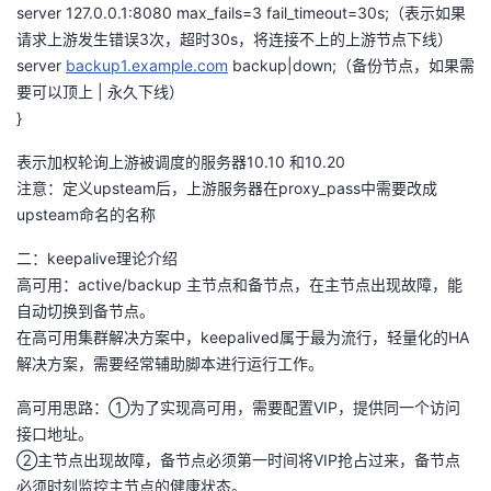
server 127.0.0.1:8080 max_fails=3 fail_timeout=30s;（表示如果
请求上游发生错误3次，超时30s，将连接不上的上游节点下线）
server
backup1.example.com
backup|down;（备份节点，如果需
要可以顶上 | 永久下线）
}
表示加权轮询上游被调度的服务器10.10 和10.20
注意：定义upsteam后，上游服务器在proxy_pass中需要改成
upsteam命名的名称
二：keepalive理论介绍
高可用：active/backup 主节点和备节点，在主节点出现故障，能
自动切换到备节点。
在高可用集群解决方案中，keepalived属于最为流行，轻量化的HA
解决方案，需要经常辅助脚本进行运行工作。
高可用思路：①为了实现高可用，需要配置VIP，提供同一个访问
接口地址。
②主节点出现故障，备节点必须第一时间将VIP抢占过来，备节点
必须时刻监控主节点的健康状态。