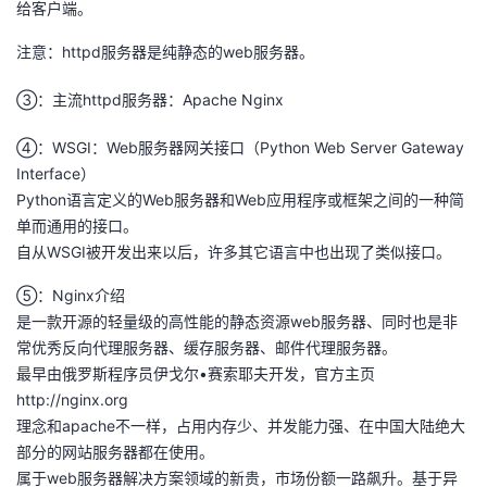
给客户端。
者
注意：httpd服务器是纯静态的web服务器。
我
③：主流httpd服务器：Apache Nginx
的
我
④：WSGI：Web服务器网关接口（Python Web Server Gateway
Interface）
博
的
我
Python语言定义的Web服务器和Web应用程序或框架之间的一种简
单而通用的接口。
客
论
的
我
自从WSGI被开发出来以后，许多其它语言中也出现了类似接口。
⑤：Nginx介绍
坛
圈
的
我
是一款开源的轻量级的高性能的静态资源web服务器、同时也是非
常优秀反向代理服务器、缓存服务器、邮件代理服务器。
子
直
的
我
最早由俄罗斯程序员伊戈尔•赛索耶夫开发，官方主页
http://nginx.org
我
播
活
的
理念和apache不一样，占用内存少、并发能力强、在中国大陆绝大
部分的网站服务器都在使用。
我
动
关
的
属于web服务器解决方案领域的新贵，市场份额一路飙升。基于异