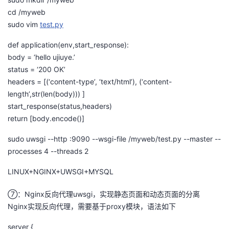
持
建
证
实
的
cd /myweb
sudo vim
test.py
议
验
收
def application(env,start_response):
藏
body = ‘hello ujiuye.’
status = ‘200 OK’
headers = [(‘content-type’, ‘text/html’), (‘content-
length’,str(len(body))) ]
start_response(status,headers)
return [body.encode()]
sudo uwsgi --http :9090 --wsgi-file /myweb/test.py --master --
processes 4 --threads 2
LINUX+NGINX+UWSGI+MYSQL
⑦：Nginx反向代理uwsgi，实现静态页面和动态页面的分离
Nginx实现反向代理，需要基于proxy模块，语法如下
server {