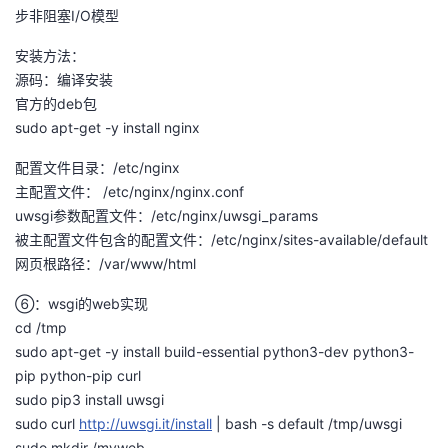
步非阻塞I/O模型
我
注
的
开
安装方法：
的
Programs
发
源码：编译安装
官方的deb包
支
者
sudo apt-get -y install nginx
持
配置文件目录：/etc/nginx
学
主配置文件： /etc/nginx/nginx.conf
uwsgi参数配置文件：/etc/nginx/uwsgi_params
我
堂
被主配置文件包含的配置文件：/etc/nginx/sites-available/default
网页根路径：/var/www/html
的
我
我
⑥：wsgi的web实现
技
的
的
我
cd /tmp
sudo apt-get -y install build-essential python3-dev python3-
术
云
课
的
我
pip python-pip curl
sudo pip3 install uwsgi
支
声
程
认
的
我
sudo curl
http://uwsgi.it/install
| bash -s default /tmp/uwsgi
sudo mkdir /myweb