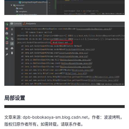
我
注
的
开
的
Programs
发
支
者
持
学
我
堂
的
我
我
技
的
的
我
局部设置
术
云
课
的
我
文章来源: dpb-bobokaoya-sm.blog.csdn.net，作者：波波烤鸭，
支
声
程
认
的
我
版权归原作者所有，如需转载，请联系作者。