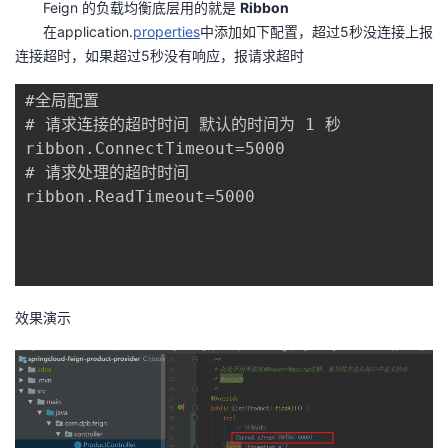
Feign 的负载均衡底层用的就是
Ribbon
在application.
properties
中添加如下配置，超过5秒没连接上报
者
连接超时，如果超过5秒没有响应，报请求超时
我
#全局配置

# 请求连接的超时时间 默认的时间为 1 秒

的
我
ribbon.ConnectTimeout=5000

# 请求处理的超时时间

博
的
我
ribbon.ReadTimeout=5000

客
论
的
我
坛
圈
的
我
效果演示
子
直
的
我
我
播
活
的
我
动
关
的