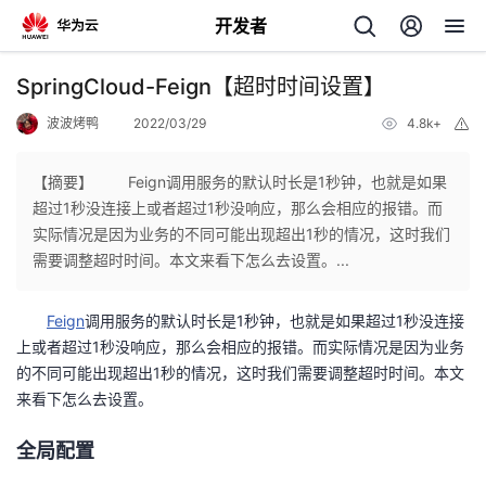
开发者
返
SpringCloud-Feign【超时时间设置】
回
波波烤鸭
2022/03/29
4.8k+
举
报
【摘要】 Feign调用服务的默认时长是1秒钟，也就是如果
超过1秒没连接上或者超过1秒没响应，那么会相应的报错。而
实际情况是因为业务的不同可能出现超出1秒的情况，这时我们
个
需要调整超时时间。本文来看下怎么去设置。...
我
人
Feign
调用服务的默认时长是1秒钟，也就是如果超过1秒没连接
上或者超过1秒没响应，那么会相应的报错。而实际情况是因为业务
的
主
的不同可能出现超出1秒的情况，这时我们需要调整超时时间。本文
来看下怎么去设置。
开
页
全局配置
发