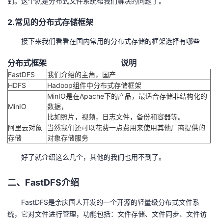
到。这个就是分布式文件系统帮我们解决的问题了。
议
注
验
收
2.常见的分布式存储框架
藏
接下来我们看看在国内常用的分布式存储的框架选择有哪些
分布式框架
说明
FastDFS
我们介绍的主角，国产
HDFS
Hadoop组件中分布式存储框架
MinIO是在Apache下的产品，最适合存储非结构化的
MinIO
数据，
比如照片，视频，日志文件，备份和容器等。
阿里云对象
当然我们还可以花费一点费用来使用其他厂商提供的
存储
对象存储服务
好了就介绍这么几个，其他的我们也用不到了。
二、FastDFS介绍
FastDFS是余庆国人开发的一个开源的轻量级分布式文件系
统，它对文件进行管理，功能包括：文件存储、文件同步、文件访