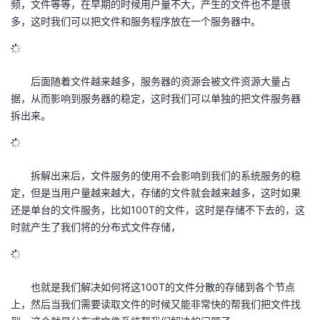
频，文件等等，在早期的时候用户量不大，产生的文件也不是很
多，这时我们可以把文件和服务程序放在一个服务器中。
的
Programs
发
者
支
者
我
后面随着文件越来越多，服务器的资源会被文件资源大量占
持
学
的
我
据，从而影响到服务器的稳定，这时我们可以单独的把文件服务器
拆出来。
我
堂
博
的
我
的
我
客
论
的
我
我
拆解出来后，文件服务的使用不会影响到我们的系统服务的稳
定，但是当用户量越来越大，存储的文件就会越来越多，这时如果
技
的
坛
圈
的
我
的
我
还是单台的文件服务，比如100T的文件，这时是存储不下去的，这
时就产生了我们将的分布式文件存储，
术
云
子
直
的
我
课
的
我
支
声
播
活
的
程
认
的
我
也就是我们解决如何将这100T的文件分散的存储到各个节点
持
建
动
关
证
实
的
上，然后当我们需要读取文件的时候又能非常快的帮我们把文件找