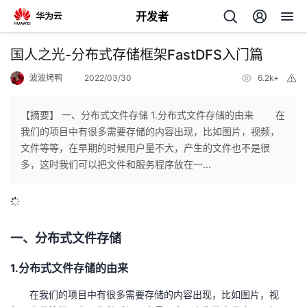
开发者
返
国人之光-分布式存储框架FastDFS入门篇
回
波波烤鸭
2022/03/30
6.2k+
举
报
【摘要】 一、分布式文件存储 1.分布式文件存储的由来 在
我们的项目中有很多需要存储的内容出现，比如图片，视频，
文件等等，在早期的时候用户量不大，产生的文件也不是很
个
多，这时我们可以把文件和服务程序放在一...
我
人
我
的
主
一、分布式文件存储
我
的
开
页
1.分布式文件存储的由来
在我们的项目中有很多需要存储的内容出现，比如图片，视
我
的
开
发