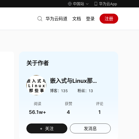
中国站
华为云App
华为云码道
文档
登录
注册
关于作者
嵌入式与Linux那些事
博客：
135
粉丝：
13
阅读
获赞
评论
56.1w+
4
1
+ 关注
发消息