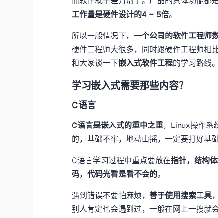
而软件就千差万别了。产品的具体功能都
工作量是硬件设计的4 ~ 5倍
。
所以一般情况下，
一个公司的软件工程师数
硬件工程师大很多，同时跟硬件工程师相
和大家谈一下
嵌入式软件工程
的学习路线
学习嵌入式需要那些内容？
C语言
C语言是嵌入式的重中之重
，Linux操
的，基础不牢，地动山摇，一定要打好基
C语言学习过程中重点要放在
指针，结构体
码
，
代码光看是看不会的
。
遇到错误不要怕麻烦，
善于使用搜索工具
，
别人肯定也会遇到过，一般在网上一搜就