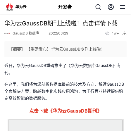
开发者
返
华为云GaussDB期刊上线啦！点击详情下载
回
GaussDB 数据库
2022/03/29
1w+
举
报
【摘要】 【重磅发布】华为云GaussDB专刊上线啦！
近日，华为云GaussDB重磅推出了《华为云数据库GaussDB》专
个
刊。
我
人
在这里，我们将为您剖析数据库最前沿技术及方向，解读GaussDB
全套解决方案，跨越数字化实践应用鸿沟，为千行百业持续提供稳
的
定高效智能的数据服务。
主
点击下载《华为云GaussDB期刊》
开
页
发