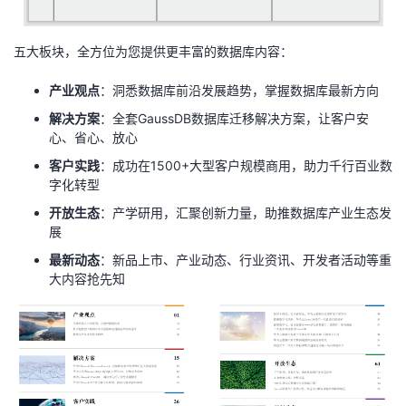
我
注
的
开
五大板块，全方位为您提供更丰富的数据库内容：
的
Programs
发
产业观点
：洞悉数据库前沿发展趋势，掌握数据库最新方向
支
者
解决方案
：全套GaussDB数据库迁移解决方案，让客户安
心、省心、放心
持
学
客户实践
：成功在1500+大型客户规模商用，助力千行百业数
字化转型
我
堂
开放生态
：产学研用，汇聚创新力量，助推数据库产业生态发
展
的
我
我
最新动态
：新品上市、产业动态、行业资讯、开发者活动等重
大内容抢先知
技
的
的
我
术
云
课
的
我
支
声
程
认
的
我