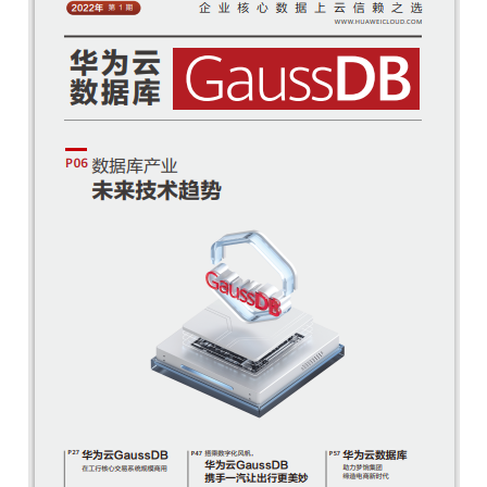
者
我
的
我
博
的
我
客
论
的
我
坛
圈
的
我
子
直
的
我
我
播
活
的
我
动
关
的