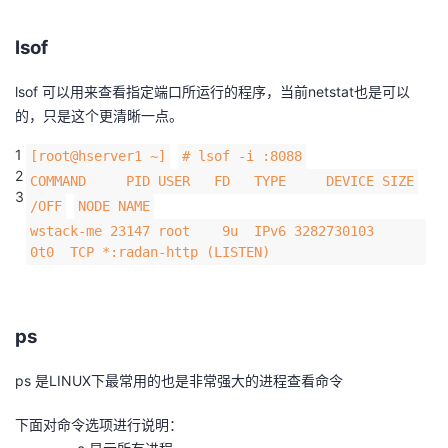
持
建
证
实
的
lsof
议
验
收
lsof 可以用来查看指定端口所运行的程序，当前netstat也是可以
藏
的，只是这个更清晰一点。
1
[root@hserver1 ~]
# lsof -i :8088
2
COMMAND PID USER FD TYPE DEVICE SIZE
3
/OFF
NODE NAME
wstack-me 23147 root 9u IPv6 3282730103
0t0 TCP *:radan-http (LISTEN)
ps
ps 是LINUX下最常用的也是非常强大的进程查看命令
下面对命令选项进行说明：