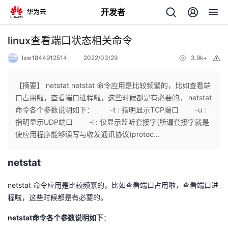
开发者
返
linux查看端口状态相关命令
回
lxw1844912514
2022/03/29
3.9k+
举
报
【摘要】 netstat netstat 命令应用是比较频繁的，比如查看端
口占用啦，查看端口进程啦，这些时候都是有必要的。 netstat
命令各个参数说明如下： -t : 指明显示TCP端口 -u :
个
指明显示UDP端口 -l : 仅显示监听套接字(所谓套接字就是
使应用程序能够读写与收发通讯协议(protoc...
我
人
netstat
的
主
netstat 命令应用是比较频繁的，比如查看端口占用啦，查看端口进
开
页
程啦，这些时候都是有必要的。
netstat命令各个参数说明如下
：
发