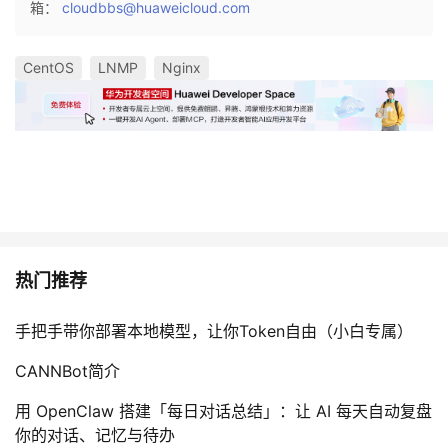
箱：
cloudbbs@huaweicloud.com
持
建
证
实
的
议
验
收
CentOS
LNMP
Nginx
藏
热门推荐
手把手带你部署本地模型，让你Token自由（小白专属）
CANNBot简介
用 OpenClaw 搭建「每日对话总结」：让 AI 每天自动复盘
你的对话、记忆与待办