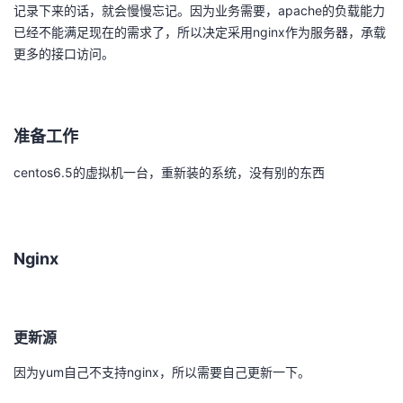
记录下来的话，就会慢慢忘记。因为业务需要，apache的负载能力
者
已经不能满足现在的需求了，所以决定采用nginx作为服务器，承载
更多的接口访问。
我
的
我
准备工作
博
的
我
centos6.5的虚拟机一台，重新装的系统，没有别的东西
客
论
的
我
坛
圈
的
我
Nginx
子
直
的
我
我
播
活
的
更新源
因为yum自己不支持nginx，所以需要自己更新一下。
我
动
关
的