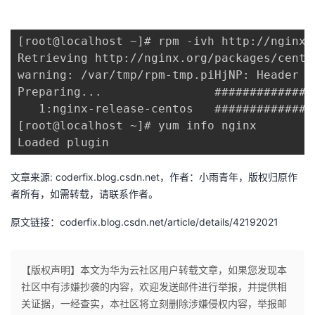
我
注
的
开
[root@localhost ~]# rpm -ivh http://nginx.
的
Programs
发
Retrieving http://nginx.org/packages/cento
warning: /var/tmp/rpm-tmp.piHjNP: Header V
支
者
Preparing...                ##############
   1:nginx-release-centos   ##############
持
学
[root@localhost ~]# yum info nginx

Loaded plugin
我
堂
文章来源: coderfix.blog.csdn.net，作者：小雨青年，版权归原作
的
我
我
者所有，如需转载，请联系作者。
技
的
原文链接：coderfix.blog.csdn.net/article/details/42192021
的
我
术
云
课
的
我
【版权声明】本文为华为云社区用户转载文章，如果您发现本
社区中有涉嫌抄袭的内容，欢迎发送邮件进行举报，并提供相
支
声
程
认
的
我
关证据，一经查实，本社区将立刻删除涉嫌侵权内容，举报邮