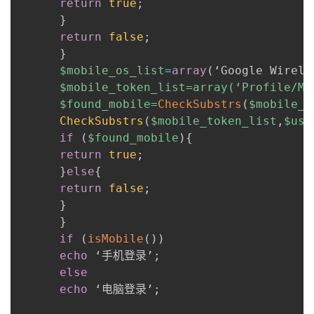
return
true
;
}
者
return
false
;
}
我
$mobile_os_list
=
array
(
‘Google Wirele
      $mobile_token_list=array(‘Profile/MI
的
我
$found_mobile
=
CheckSubstrs
(
$mobile_o
CheckSubstrs
(
$mobile_token_list
,
$use
博
的
我
if
(
$found_mobile
)
{
return
true
;
客
论
的
我
}
else
{
return
false
;
坛
圈
的
我
}
}
子
直
的
我
if
(
isMobile
(
)
)
echo
 ‘手机登录’
;
我
播
活
的
else
echo
 ‘电脑登录’
;
我
动
关
的