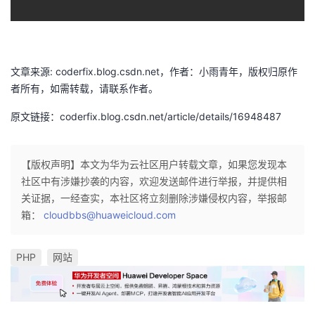
我
注
的
开
的
Programs
发
文章来源: coderfix.blog.csdn.net，作者：小雨青年，版权归原作
支
者
者所有，如需转载，请联系作者。
原文链接：coderfix.blog.csdn.net/article/details/16948487
持
学
我
堂
【版权声明】本文为华为云社区用户转载文章，如果您发现本
社区中有涉嫌抄袭的内容，欢迎发送邮件进行举报，并提供相
的
我
我
关证据，一经查实，本社区将立刻删除涉嫌侵权内容，举报邮
箱：
cloudbbs@huaweicloud.com
技
的
的
我
术
云
课
的
我
PHP
网站
支
声
程
认
的
我