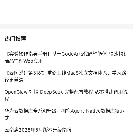
持
建
证
实
的
议
验
收
藏
热门推荐
【实验操作指导手册】基于CodeArts代码智能体-快速构建
商品管理Web应用
【云图说】第318期 重磅上线MaaS独立文档体系，学习路
径更丝滑
OpenClaw 对接 DeepSeek 完整配置教程 从零搭建调用流
程
华为云数据库全系AI升级，拥抱Agent-Native数据库新范
式
云商店2026年5月版本升级简报