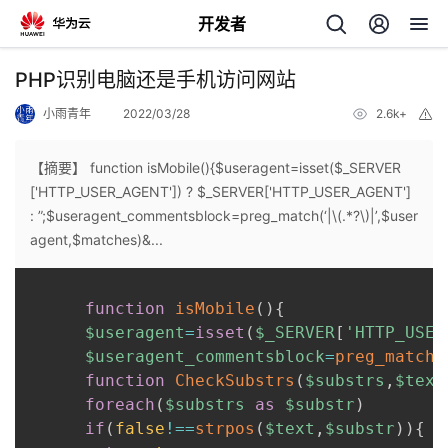
开发者
返
PHP识别电脑还是手机访问网站
回
小雨青年
2022/03/28
2.6k+
举
报
【摘要】 function isMobile(){$useragent=isset($_SERVER
['HTTP_USER_AGENT']) ? $_SERVER['HTTP_USER_AGENT']
: ”;$useragent_commentsblock=preg_match(‘|\(.*?\)|’,$user
个
agent,$matches)&...
我
人
function
isMobile
(
)
{
$useragent
=
isset
(
$_SERVER
[
'HTTP_USER
的
主
$useragent_commentsblock
=
preg_match
(
function
CheckSubstrs
(
$substrs
,
$text
开
页
foreach
(
$substrs
as
$substr
)
if
(
false
!==
strpos
(
$text
,
$substr
)
)
{
发