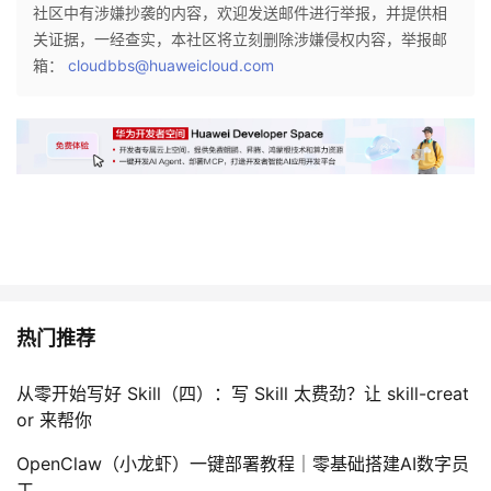
社区中有涉嫌抄袭的内容，欢迎发送邮件进行举报，并提供相
我
注
的
开
关证据，一经查实，本社区将立刻删除涉嫌侵权内容，举报邮
箱：
cloudbbs@huaweicloud.com
的
Programs
发
支
者
持
学
我
堂
的
我
我
热门推荐
技
的
的
我
从零开始写好 Skill（四）：写 Skill 太费劲？让 skill-creat
术
云
课
的
我
or 来帮你
支
声
程
认
的
我
OpenClaw（小龙虾）一键部署教程｜零基础搭建AI数字员
工