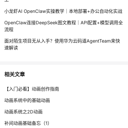
持
建
证
实
的
小龙虾AI OpenClaw实操教学｜本地部署+办公自动化实战
议
验
收
OpenClaw连接DeepSeek图文教程｜API配置+模型调用全
流程
藏
面对陌生项目无从入手？使用华为云码道AgentTeam来快
速解读
相关文章
【入门必看】动画创作指南
动画系统中的基础动画
动画系统之2D动画
补间动画基础备忘（1）