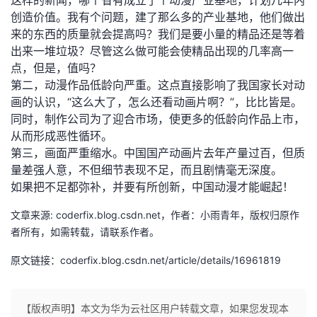
这样的新闻，哪个省有成立了个动漫产业基地，计划几年内
创造价值。我有个问题，建了那么多的产业基地，他们做出
者
来的东西的质量就会提高吗？我们是要小量的精品还是等着
出来一堆垃圾？尽管这么做可能会使精品出现的几率高一
我
点，但是，值吗？
第二，动漫作品低龄向严重。这点直接影响了我国家长对动
的
我
画的认识，“这么大了，怎么还看动画片啊？”，比比皆是。
同时，制作公司为了迎合市场，使更多的低龄向作品上市，
博
的
我
从而形成恶性循环。
第三，画面严重缩水。中国国产动画片去年产量过百，但质
客
论
的
我
量差强人意，不但细节表现不足，而且剧情毫无深度。
如果把不足都弥补，并要有所创新，中国动漫才能崛起！
坛
圈
的
我
文章来源: coderfix.blog.csdn.net，作者：小雨青年，版权归原作
子
直
的
我
者所有，如需转载，请联系作者。
原文链接：coderfix.blog.csdn.net/article/details/16961819
我
播
活
的
我
动
关
的
【版权声明】本文为华为云社区用户转载文章，如果您发现本