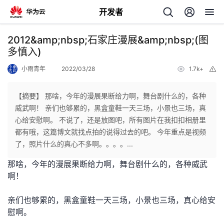
开发者
返
2012&amp;nbsp;石家庄漫展&amp;nbsp;(图
回
多慎入)
小雨青年
2022/03/28
1.7k+
举
报
【摘要】 那啥，今年的漫展果断给力啊，舞台剧什么的，各种
威武啊！ 亲们也够累的，黑盒童鞋一天三场，小景也三场，真
个
心给安慰啊。 不说了，还是放图吧，所有图片在我扣扣相册里
都有哦，这篇博文就找点拍的说得过去的吧。 今年重点是视频
我
人
了，照片什么的真心不多啊。。。。...
那啥，今年的漫展果断给力啊，舞台剧什么的，各种威武
的
主
啊！
开
页
亲们也够累的，黑盒童鞋一天三场，小景也三场，真心给安
慰啊。
发