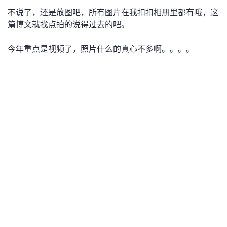
不说了，还是放图吧，所有图片在我扣扣相册里都有哦，这
者
篇博文就找点拍的说得过去的吧。
我
今年重点是视频了，照片什么的真心不多啊。。。。
的
我
博
的
我
客
论
的
我
坛
圈
的
我
子
直
的
我
我
播
活
的
我
动
关
的