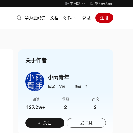
中国站
华为云App
华为云码道
文档
创作
登录
注册
关于作者
小雨青年
博客：
399
粉丝：
2
阅读
获赞
评论
127.2w+
2
2
+ 关注
发消息