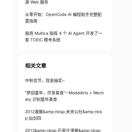
源 Web 服务
从零开始：OpenCode AI 编程助手完整配
置指南
我用 Multica 指挥 4 个 AI Agent 开发了一
套 TOEIC 模考系统
相关文章
中秋佳节，现金抽奖~
“梦回童年，尽享美食“--ModelArts + Wech
aty 识别童年美食
2012漫展&amp;nbsp;未央公社&amp;nbs
p;仙剑四
2012&amp;nbsp;石家庄漫展&amp;nbsp;