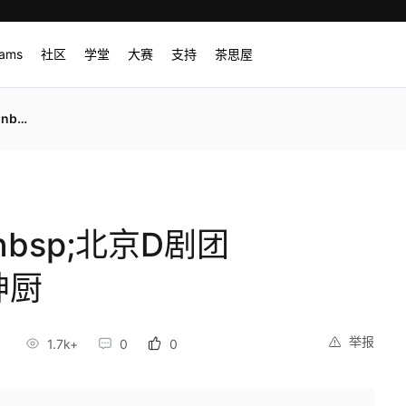
rams
社区
学堂
大赛
支持
茶思屋
华神厨
nbsp;北京D剧团
神厨
举报
2
1.7k+
0
0