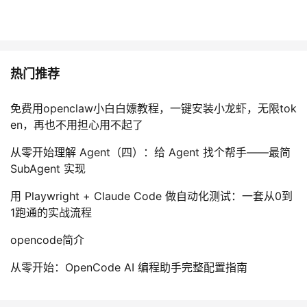
持
建
证
实
的
议
验
收
热门推荐
藏
免费用openclaw小白白嫖教程，一键安装小龙虾，无限tok
en，再也不用担心用不起了
从零开始理解 Agent（四）：给 Agent 找个帮手——最简
SubAgent 实现
用 Playwright + Claude Code 做自动化测试：一套从0到
1跑通的实战流程
opencode简介
从零开始：OpenCode AI 编程助手完整配置指南