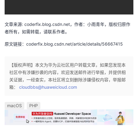
我
注
的
开
的
Programs
发
文章来源: coderfix.blog.csdn.net，作者：小雨青年，版权归原作
者所有，如需转载，请联系作者。
支
者
原文链接：coderfix.blog.csdn.net/article/details/56667415
持
学
【版权声明】本文为华为云社区用户转载文章，如果您发现本
我
堂
社区中有涉嫌抄袭的内容，欢迎发送邮件进行举报，并提供相
关证据，一经查实，本社区将立刻删除涉嫌侵权内容，举报邮
的
我
我
箱：
cloudbbs@huaweicloud.com
技
的
的
我
macOS
PHP
术
云
课
的
我
支
声
程
认
的
我