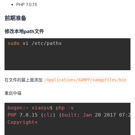
PHP 7.0.15
者
前期准备
我
修改本地path文件
的
我
sudo
 vi /etc/paths

博
的
我
客
论
的
我
在文件的最上面添加
/Applications/XAMPP/xamppfiles/bin
坛
圈
的
我
重启中端
子
直
的
我
bogon
:~ 
xiaoyu
$ 
php
-v
我
播
活
的
PHP
 7
.0
.15
 (
cli
) (
built
: 
Jan
 20 2017 07
:22
Copyright<
我
动
关
的