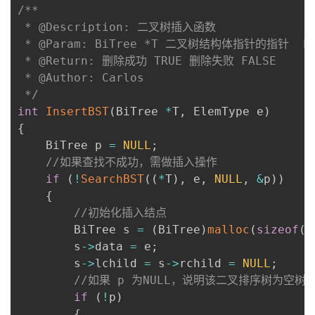
/**

 * @Description: 二叉树插入函数

 * @Param: BiTree *T 二叉树结构体指针的指针  E
 * @Return: 删除成功 TRUE 删除失败 FALSE

 * @Author: Carlos

 */
int
InsertBST
(
BiTree 
*
T
,
 ElemType e
)
{
    BiTree p 
=
NULL
;
//如果查找不成功，需做插入操作
if
(
!
SearchBST
(
(
*
T
)
,
 e
,
NULL
,
&
p
)
)
{
//初始化插入结点
        BiTree s 
=
(
BiTree
)
malloc
(
sizeof
(
B
        s
->
data 
=
 e
;
        s
->
lchild 
=
 s
->
rchild 
=
NULL
;
//如果 p 为NULL，说明该二叉排序树为空
if
(
!
p
)
{