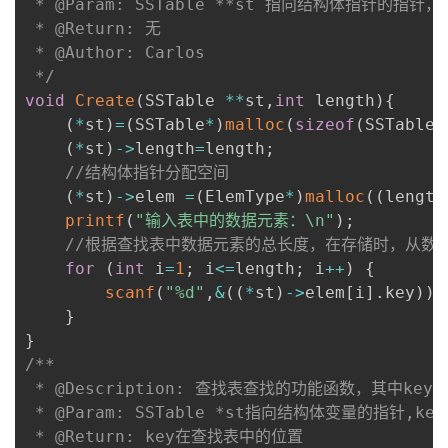
 * @Param: SSTable **st 指向结构体指针的指针
 * @Return: 无

 * @Author: Carlos

 */
void
Create
(
SSTable 
*
*
st
,
int
 length
)
{
(
*
st
)
=
(
SSTable
*
)
malloc
(
sizeof
(
SSTable
)
(
*
st
)
->
length
=
length
;
//结构体指针分配空间
(
*
st
)
->
elem 
=
(
ElemType
*
)
malloc
(
(
length
printf
(
"输入表中的数据元素：\n"
)
;
//根据查找表中数据元素的总长度，在存储时，从数组
for
(
int
 i
=
1
;
 i
<=
length
;
 i
++
)
{
scanf
(
"%d"
,
&
(
(
*
st
)
->
elem
[
i
]
.
key
)
)
;
}
}
/**

 * @Description: 查找表查找的功能函数，其中key为
 * @Param: SSTable *st指向结构体变量的指针,key
 * @Return: key在查找表中的位置
