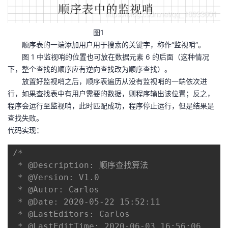
持
建
证
实
的
议
验
收
图1
顺序表的一端添加用户用于搜索的关键字，称作“监视哨”。
藏
图 1 中监视哨的位置也可放在数据元素 6 的后面（这种情况
下，整个查找的顺序应有逆向查找改为顺序查找）。
放置好监视哨之后，顺序表遍历从没有监视哨的一端依次进
行，如果查找表中有用户需要的数据，则程序输出该位置；反之，
程序会运行至监视哨，此时匹配成功，程序停止运行，但是结果是
查找失败。
代码实现：
/*

 * @Description: 顺序查找算法

 * @Version: V1.0

 * @Autor: Carlos

 * @Date: 2020-05-22 15:52:11

 * @LastEditors: Carlos

 * @LastEditTime: 2020-06-03 16:56:06
