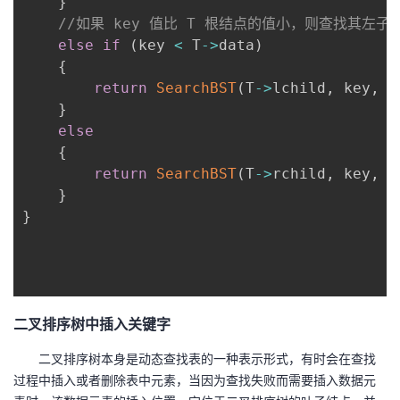
}
//如果 key 值比 T 根结点的值小，则查找其左
else
if
(
key 
<
 T
->
data
)
{
return
SearchBST
(
T
->
lchild
,
 key
,
 T
}
else
{
return
SearchBST
(
T
->
rchild
,
 key
,
 T
}
}
二叉排序树中插入关键字
二叉排序树本身是动态查找表的一种表示形式，有时会在查找
过程中插入或者删除表中元素，当因为查找失败而需要插入数据元