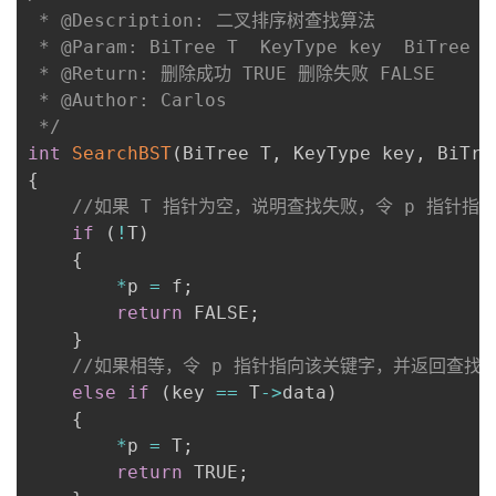
 * @Description: 二叉排序树查找算法

 * @Param: BiTree T  KeyType key  BiTree f 
 * @Return: 删除成功 TRUE 删除失败 FALSE

 * @Author: Carlos

 */
int
SearchBST
(
BiTree T
,
 KeyType key
,
 BiTre
{
//如果 T 指针为空，说明查找失败，令 p 指针
if
(
!
T
)
{
*
p 
=
 f
;
return
 FALSE
;
}
//如果相等，令 p 指针指向该关键字，并返回查找
else
if
(
key 
==
 T
->
data
)
{
*
p 
=
 T
;
return
 TRUE
;