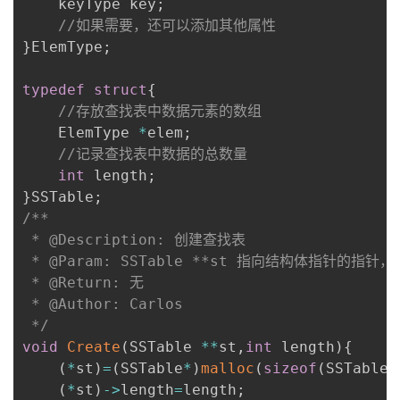
    keyType key
;
//如果需要，还可以添加其他属性
}
ElemType
;
typedef
struct
{
//存放查找表中数据元素的数组
    ElemType 
*
elem
;
//记录查找表中数据的总数量
int
 length
;
}
SSTable
;
/**

 * @Description: 创建查找表

 * @Param: SSTable **st 指向结构体指针的指针
 * @Return: 无

 * @Author: Carlos

 */
void
Create
(
SSTable 
*
*
st
,
int
 length
)
{
(
*
st
)
=
(
SSTable
*
)
malloc
(
sizeof
(
SSTable
)
(
*
st
)
->
length
=
length
;