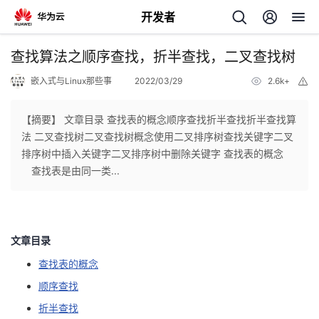
开发者
返
查找算法之顺序查找，折半查找，二叉查找树
回
嵌入式与Linux那些事
2022/03/29
2.6k+
举
报
【摘要】 文章目录 查找表的概念顺序查找折半查找折半查找算
法 二叉查找树二叉查找树概念使用二叉排序树查找关键字二叉
排序树中插入关键字二叉排序树中删除关键字 查找表的概念
个
查找表是由同一类...
我
人
的
主
文章目录
查找表的概念
开
页
顺序查找
发
折半查找