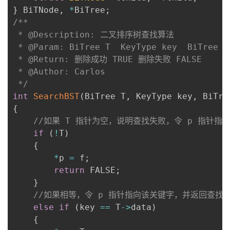
}
 BiTNode
,
*
BiTree
;
/**

 * @Description: 二叉排序树查找算法

 * @Param: BiTree T  KeyType key  BiTree f 
 * @Return: 删除成功 TRUE 删除失败 FALSE

 * @Author: Carlos

 */
int
SearchBST
(
BiTree T
,
 KeyType key
,
 BiTre
{
//如果 T 指针为空，说明查找失败，令 p 指针
if
(
!
T
)
{
*
p 
=
 f
;
return
 FALSE
;
}
//如果相等，令 p 指针指向该关键字，并返回查找
else
if
(
key 
==
 T
->
data
)
{