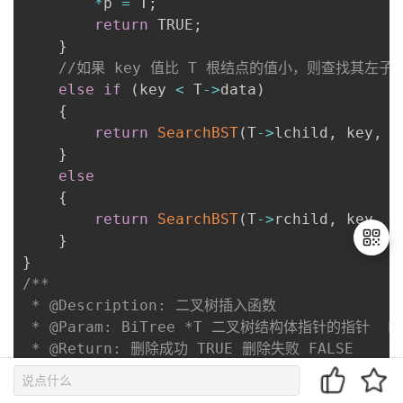
*
p 
=
 T
;
return
 TRUE
;
}
//如果 key 值比 T 根结点的值小，则查找其左
else
if
(
key 
<
 T
->
data
)
{
return
SearchBST
(
T
->
lchild
,
 key
,
 T
}
else
{
return
SearchBST
(
T
->
rchild
,
 key
,
 T
}
}
/**

 * @Description: 二叉树插入函数

退
 * @Param: BiTree *T 二叉树结构体指针的指针  E
出
登
 * @Return: 删除成功 TRUE 删除失败 FALSE

录
 * @Author: Carlos

 */