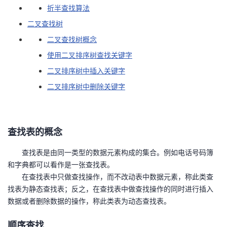
折半查找算法
者
二叉查找树
二叉查找树概念
我
使用二叉排序树查找关键字
的
我
二叉排序树中插入关键字
二叉排序树中删除关键字
博
的
我
客
论
的
我
查找表的概念
坛
圈
的
我
查找表是由同一类型的数据元素构成的集合。例如电话号码簿
子
直
的
我
和字典都可以看作是一张查找表。
在查找表中只做查找操作，而不改动表中数据元素，称此类查
我
播
活
的
找表为静态查找表；反之，在查找表中做查找操作的同时进行插入
数据或者删除数据的操作，称此类表为动态查找表。
我
动
关
的
顺序查找