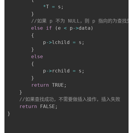
*
T 
=
 s
;
}
//如果 p 不为 NULL，则 p 指向的为查
else
if
(
e 
<
 p
->
data
)
{
            p
->
lchild 
=
 s
;
}
else
{
            p
->
rchild 
=
 s
;
}
return
 TRUE
;
}
//如果查找成功，不需要做插入操作，插入失败
return
 FALSE
;
}