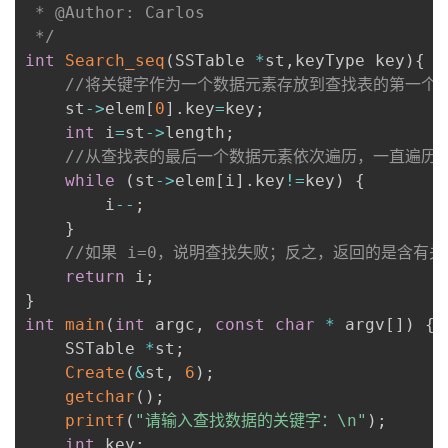
 * @Author: Carlos

 */
int
Search_seq
(
SSTable 
*
st
,
keyType key
)
{
//将关键字作为一个数据元素存放到查找表的第一个
    st
->
elem
[
0
]
.
key
=
key
;
int
 i
=
st
->
length
;
//从查找表的最后一个数据元素依次遍历，一直遍历
while
(
st
->
elem
[
i
]
.
key
!=
key
)
{
        i
--
;
}
//如果 i=0，说明查找失败；反之，返回的是含有
return
 i
;
}
int
main
(
int
 argc
,
const
char
*
 argv
[
]
)
{
    SSTable 
*
st
;
Create
(
&
st
,
6
)
;
getchar
(
)
;
printf
(
"请输入查找数据的关键字：\n"
)
;
int
 key
;