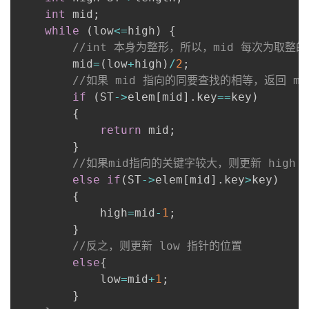
int
 mid
;
while
(
low
<=
high
)
{
//int 本身为整形，所以，mid 每次为取整
        mid
=
(
low
+
high
)
/
2
;
//如果 mid 指向的同要查找的相等，返回 m
if
(
ST
->
elem
[
mid
]
.
key
==
key
)
{
return
 mid
;
}
//如果mid指向的关键字较大，则更新 high
else
if
(
ST
->
elem
[
mid
]
.
key
>
key
)
{
            high
=
mid
-
1
;
}
//反之，则更新 low 指针的位置
else
{
            low
=
mid
+
1
;
}