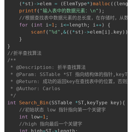
(
*
st
)
->
elem 
=
(
ElemType
*
)
malloc
(
(
lengt
printf
(
"输入表中的数据元素：\n"
)
;
//根据查找表中数据元素的总长度，在存储时，从数组
for
(
int
 i
=
1
;
 i
<=
length
;
 i
++
)
{
scanf
(
"%d"
,
&
(
(
*
st
)
->
elem
[
i
]
.
key
)
)
;
}
}
//折半查找算法
/**

 * @Description: 折半查找算法

 * @Param: SSTable *ST 指向结构体的指针,keyT
 * @Return: 成功的返回key在查找表中的位置，否则返回
 * @Author: Carlos

 */
int
Search_Bin
(
SSTable 
*
ST
,
keyType key
)
{
//初始状态 low 指针指向第一个关键字
int
 low
=
1
;
//high 指向最后一个关键字
int
 high
=
ST
->
length
;