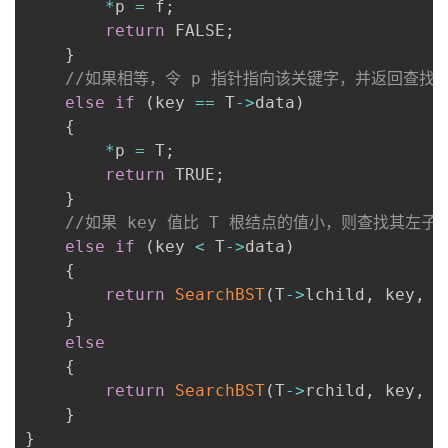
*
p 
=
 f
;
return
 FALSE
;
}
//如果相等，令 p 指针指向该关键字，并返回查找
else
if
(
key 
==
 T
->
data
)
{
*
p 
=
 T
;
return
 TRUE
;
}
//如果 key 值比 T 根结点的值小，则查找其左
else
if
(
key 
<
 T
->
data
)
{
return
SearchBST
(
T
->
lchild
,
 key
,
 T
}
else
{
return
SearchBST
(
T
->
rchild
,
 key
,
 T
}
}