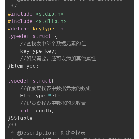
 */
#
include
<stdio.h>
#
include
<stdlib.h>
#
define
keyType
int
typedef
struct
{
//查找表中每个数据元素的值
    keyType key
;
//如果需要，还可以添加其他属性
}
ElemType
;
typedef
struct
{
//存放查找表中数据元素的数组
    ElemType 
*
elem
;
//记录查找表中数据的总数量
int
 length
;
}
SSTable
;
/**

 * @Description: 创建查找表
