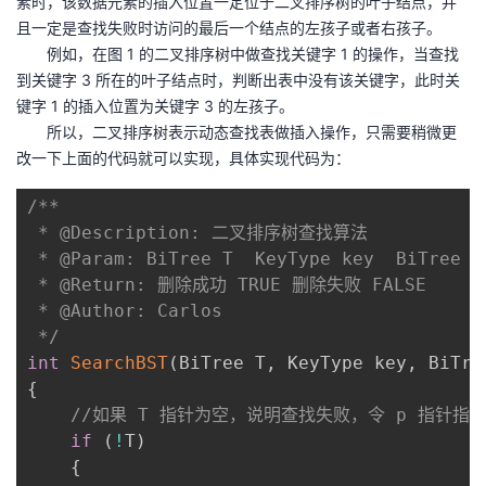
素时，该数据元素的插入位置一定位于二叉排序树的叶子结点，并
且一定是查找失败时访问的最后一个结点的左孩子或者右孩子。
例如，在图 1 的二叉排序树中做查找关键字 1 的操作，当查找
到关键字 3 所在的叶子结点时，判断出表中没有该关键字，此时关
键字 1 的插入位置为关键字 3 的左孩子。
所以，二叉排序树表示动态查找表做插入操作，只需要稍微更
改一下上面的代码就可以实现，具体实现代码为：
/**

 * @Description: 二叉排序树查找算法

 * @Param: BiTree T  KeyType key  BiTree f 
 * @Return: 删除成功 TRUE 删除失败 FALSE

 * @Author: Carlos

 */
int
SearchBST
(
BiTree T
,
 KeyType key
,
 BiTre
{
//如果 T 指针为空，说明查找失败，令 p 指针
if
(
!
T
)
{