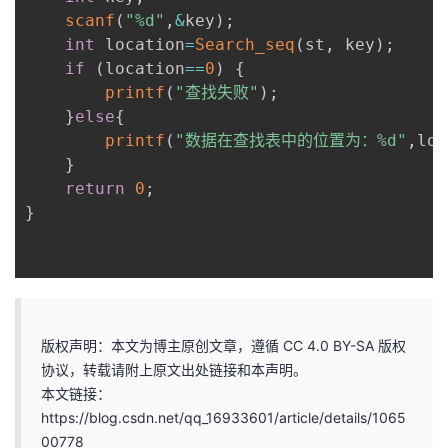
scanf
(
"%d"
,
&
key
)
;
int
 location
=
Search_seq
(
st
,
 key
)
;
if
(
location
==
0
)
{
printf
(
"查找失败"
)
;
}
else
{
printf
(
"数据在查找表中的位置为：%d"
,
loc
}
return
0
;
}
版权声明：本文为博主原创文章，遵循 CC 4.0 BY-SA 版权
协议，转载请附上原文出处链接和本声明。
本文链接：
https://blog.csdn.net/qq_16933601/article/details/1065
00778