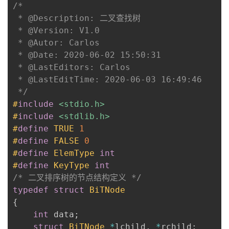
/*

 * @Description: 二叉查找树

 * @Version: V1.0

 * @Autor: Carlos

 * @Date: 2020-06-02 15:50:31

 * @LastEditors: Carlos

 * @LastEditTime: 2020-06-03 16:49:46

 */
#
include
<stdio.h>
#
include
<stdlib.h>
#
define
TRUE
1
#
define
FALSE
0
#
define
ElemType
int
#
define
KeyType
int
/* 二叉排序树的节点结构定义 */
typedef
struct
BiTNode
{
int
 data
;
struct
BiTNode
*
lchild
,
*
rchild
;