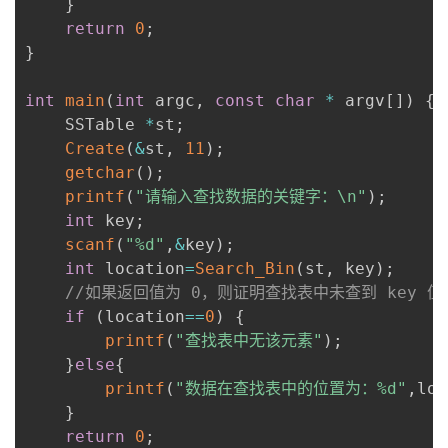
}
return
0
;
}
int
main
(
int
 argc
,
const
char
*
 argv
[
]
)
{
    SSTable 
*
st
;
Create
(
&
st
,
11
)
;
getchar
(
)
;
printf
(
"请输入查找数据的关键字：\n"
)
;
int
 key
;
scanf
(
"%d"
,
&
key
)
;
int
 location
=
Search_Bin
(
st
,
 key
)
;
//如果返回值为 0，则证明查找表中未查到 key 值
if
(
location
==
0
)
{
printf
(
"查找表中无该元素"
)
;
}
else
{
printf
(
"数据在查找表中的位置为：%d"
,
loc
}
return
0
;