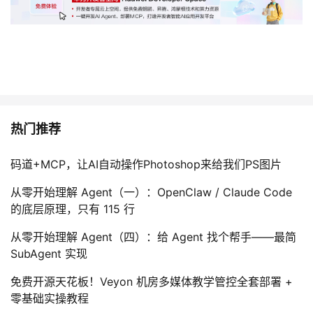
持
建
证
实
的
议
验
收
藏
热门推荐
码道+MCP，让AI自动操作Photoshop来给我们PS图片
从零开始理解 Agent（一）：OpenClaw / Claude Code
的底层原理，只有 115 行
从零开始理解 Agent（四）：给 Agent 找个帮手——最简
SubAgent 实现
免费开源天花板！Veyon 机房多媒体教学管控全套部署 +
零基础实操教程