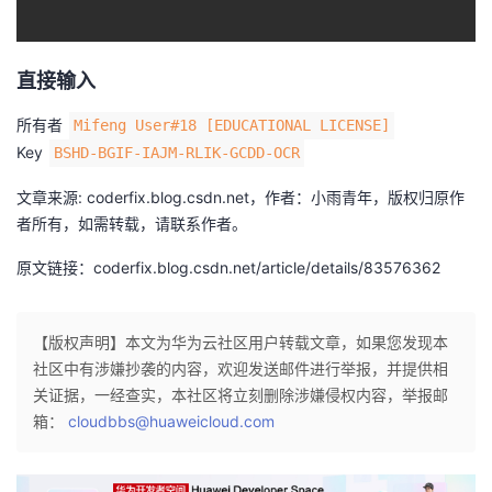
我
注
的
开
的
Programs
发
直接输入
所有者
Mifeng User#18 [EDUCATIONAL LICENSE]
支
者
Key
BSHD-BGIF-IAJM-RLIK-GCDD-OCR
持
学
文章来源: coderfix.blog.csdn.net，作者：小雨青年，版权归原作
者所有，如需转载，请联系作者。
我
堂
原文链接：coderfix.blog.csdn.net/article/details/83576362
的
我
我
【版权声明】本文为华为云社区用户转载文章，如果您发现本
技
的
的
我
社区中有涉嫌抄袭的内容，欢迎发送邮件进行举报，并提供相
关证据，一经查实，本社区将立刻删除涉嫌侵权内容，举报邮
术
云
课
的
我
箱：
cloudbbs@huaweicloud.com
支
声
程
认
的
我