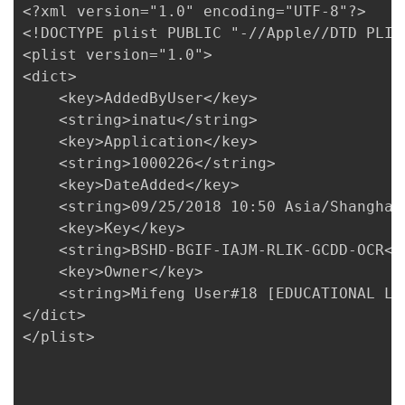
<?xml version="1.0" encoding="UTF-8"?>

者
<!DOCTYPE plist PUBLIC "-//Apple//DTD PLIS
<plist version="1.0">

<dict>

我
	<key>AddedByUser</key>

	<string>inatu</string>

的
我
	<key>Application</key>

	<string>1000226</string>

博
的
我
	<key>DateAdded</key>

	<string>09/25/2018 10:50 Asia/Shanghai</string>

客
论
的
我
	<key>Key</key>

	<string>BSHD-BGIF-IAJM-RLIK-GCDD-OCR</string>

坛
圈
的
我
	<key>Owner</key>

	<string>Mifeng User#18 [EDUCATIONAL LICENSE]</string>

子
直
的
我
</dict>

我
</plist>

播
活
的
我
动
关
的