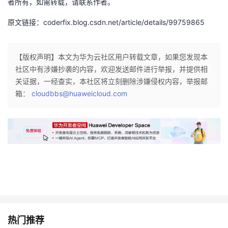
者所有，如需转载，请联系作者。
我
注
的
开
原文链接：coderfix.blog.csdn.net/article/details/99759865
的
Programs
发
【版权声明】本文为华为云社区用户转载文章，如果您发现本
支
者
社区中有涉嫌抄袭的内容，欢迎发送邮件进行举报，并提供相
关证据，一经查实，本社区将立刻删除涉嫌侵权内容，举报邮
持
学
箱：
cloudbbs@huaweicloud.com
我
堂
的
我
我
技
的
的
我
术
云
课
的
我
支
声
程
认
的
我
热门推荐