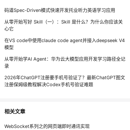
持
建
证
实
的
码道Spec-Driven模式快速开发托业听力英语学习应用
议
验
收
从零开始写好 Skill（一）：Skill 是什么？为什么你应该关
心它
藏
在VS code中使用claude code agent并接入deepseek V4
模型
从零开始学AI Agent：华为云大模型应用开发学习路径全记
录
2026年ChatGPT注册要手机号验证了？最新ChatGPT图文
注册保姆级教程解决Codex手机号验证难题
相关文章
WebSocket系列之的网页端即时通讯实现