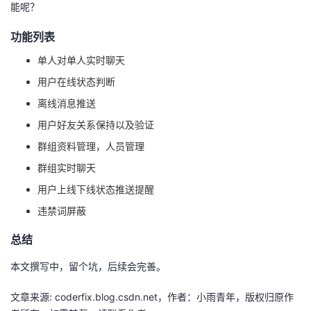
能呢？
者
功能列表
我
单人对单人实时聊天
用户在线状态判断
的
我
离线消息推送
博
的
我
用户好友关系保持以及验证
群组资料管理，人员管理
客
论
的
我
群组实时聊天
用户上线下线状态推送提醒
坛
圈
的
我
违禁词屏蔽
子
直
的
我
总结
我
播
活
的
本文撰写中，留个坑，后续会完善。
我
动
关
的
文章来源: coderfix.blog.csdn.net，作者：小雨青年，版权归原作