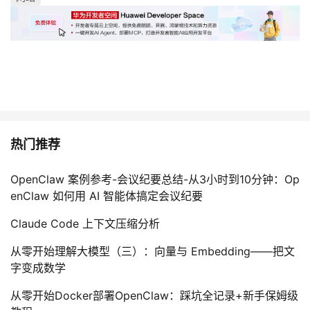
我
注
的
开
的
Programs
发
支
者
持
学
热门推荐
我
堂
OpenClaw 案例参考-会议纪要总结-从3小时到10分钟：Op
的
我
我
enClaw 如何用 AI 智能体搞定会议纪要
技
的
的
我
Claude Code 上下文压缩分析
术
云
从零开始理解大模型（三）：向量与 Embedding——把文
课
的
我
字变成数学
支
声
程
认
的
我
从零开始Docker部署OpenClaw：踩坑全记录+新手保姆级