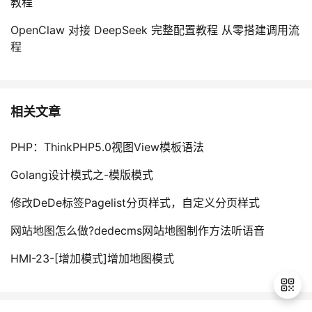
教程
持
建
证
实
的
OpenClaw 对接 DeepSeek 完整配置教程 从零搭建调用流
议
验
收
程
藏
相关文章
PHP：ThinkPHP5.0视图View模板语法
Golang设计模式之-模版模式
修改DeDe标签Pagelist分页样式，自定义分页样式
网站地图怎么做?dedecms网站地图制作方法听语音
HMI-23-[增加模式]增加地图模式