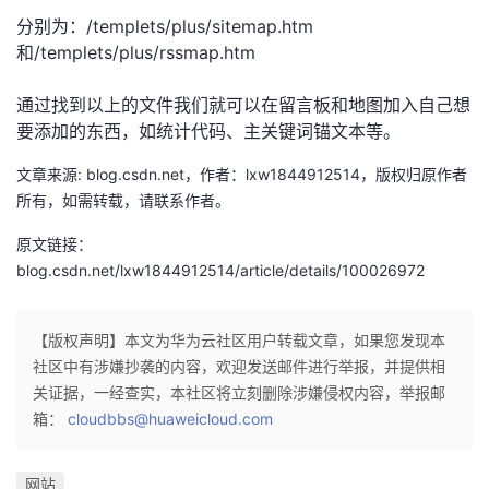
分别为：/templets/plus/sitemap.htm
者
和/templets/plus/rssmap.htm
我
通过找到以上的文件我们就可以在留言板和地图加入自己想
要添加的东西，如统计代码、主关键词锚文本等。
的
我
文章来源: blog.csdn.net，作者：lxw1844912514，版权归原作者
博
的
我
所有，如需转载，请联系作者。
原文链接：
客
论
的
我
blog.csdn.net/lxw1844912514/article/details/100026972
坛
圈
的
我
【版权声明】本文为华为云社区用户转载文章，如果您发现本
子
直
的
我
社区中有涉嫌抄袭的内容，欢迎发送邮件进行举报，并提供相
关证据，一经查实，本社区将立刻删除涉嫌侵权内容，举报邮
我
播
活
的
箱：
cloudbbs@huaweicloud.com
我
动
关
的
网站