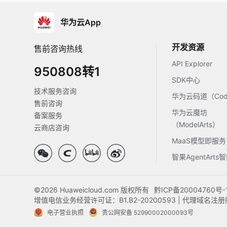
华为云App
开发资源
售前咨询热线
API Explorer
950808转1
SDK中心
技术服务咨询
华为云码道（Code
售前咨询
华为云魔坊
备案服务
（ModelArts）
云商店咨询
MaaS模型即服务
智果AgentArt
©2026 Huaweicloud.com 版权所有
黔ICP备20004760号-
增值电信业务经营许可证：B1.B2-20200593 | 代理域名
电子营业执照
贵公网安备 52990002000093号