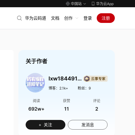
中国站
华为云App
华为云码道
文档
创作
登录
注册
关于作者
lxw1844912514
博客：
2.1k+
粉丝：
9
阅读
获赞
评论
692w+
11
2
+ 关注
发消息