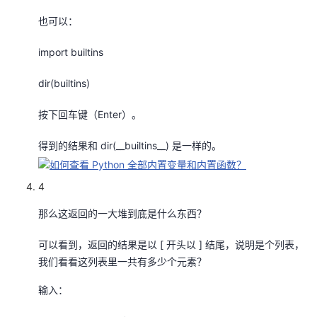
我
注
的
开
也可以：
的
Programs
发
import builtins
支
dir(builtins)
者
按下回车键（Enter）。
持
学
得到的结果和 dir(__builtins__) 是一样的。
我
堂
4
的
我
我
那么这返回的一大堆到底是什么东西？
技
的
的
我
可以看到，返回的结果是以 [ 开头以 ] 结尾，说明是个列表，
术
云
课
的
我
我们看看这列表里一共有多少个元素？
支
声
输入：
程
认
的
我