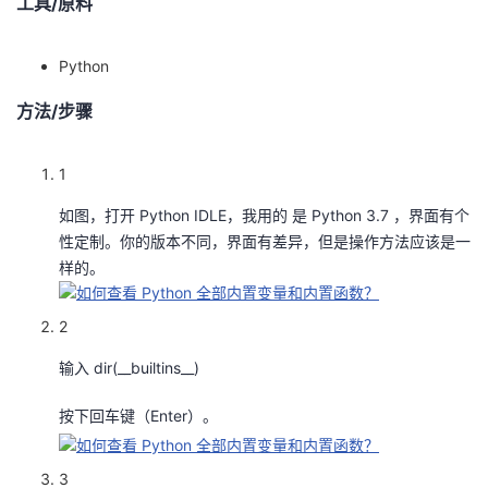
工具/原料
者
Python
我
方法/步骤
的
我
1
博
的
我
如图，打开 Python IDLE，我用的 是 Python 3.7 ，界面有个
性定制。你的版本不同，界面有差异，但是操作方法应该是一
客
论
的
我
样的。
坛
圈
的
我
2
子
直
的
我
输入 dir(__builtins__)
我
播
活
的
按下回车键（Enter）。
我
动
关
的
3