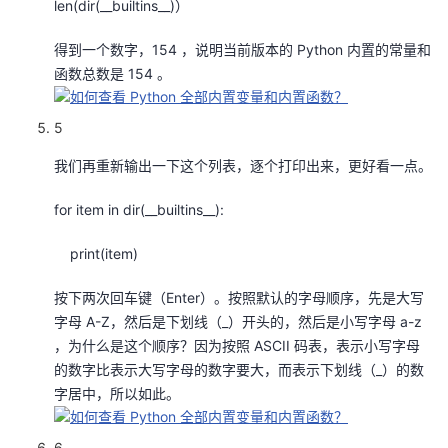
len(dir(__builtins__)）
持
建
证
实
的
得到一个数字，154 ，说明当前版本的 Python 内置的常量和
议
验
收
函数总数是 154 。
藏
5
我们再重新输出一下这个列表，逐个打印出来，更好看一点。
for item in dir(__builtins__):
print(item)
按下两次回车键（Enter）。按照默认的字母顺序，先是大写
字母 A-Z，然后是下划线（_）开头的，然后是小写字母 a-z
，为什么是这个顺序？因为按照 ASCII 码表，表示小写字母
的数字比表示大写字母的数字要大，而表示下划线（_）的数
字居中，所以如此。
6